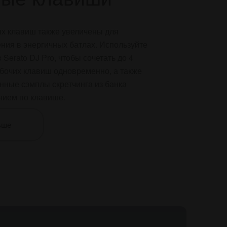
ых клавиш также увеличены для
ния в энергичных батлах. Используйте
Serato DJ Pro, чтобы сочетать до 4
бочих клавиш одновременно, а также
нные сэмплы скретчинга из банка
нием по клавише.
ьше