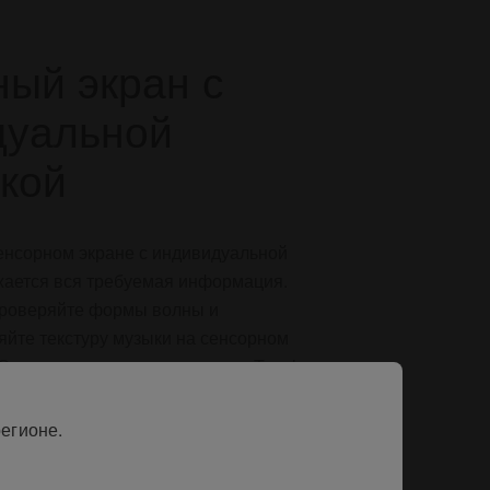
ый экран с
дуальной
йкой
енсорном экране с индивидуальной
жается вся требуемая информация.
проверяйте формы волны и
яйте текстуру музыки на сенсорном
С помощью сенсорного экрана Touch
ую управлять функциями своего
 касаясь ноутбука.
егионе.
ьше