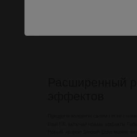
Расширенный р
эффектов
Придайте колорита своим сетам с по
Beat FX, включая новые эффекты Fader 
Новый эффект Smooth Echo можно ав