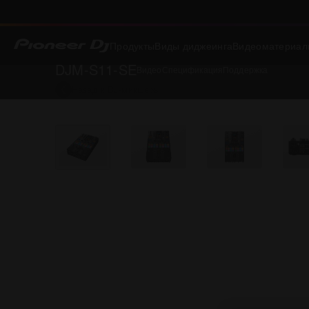
Продукты
Виды диджеинга
Видеоматериал
DJM-S11-SE
Видео
Спецификация
Поддержка
Назад к
DJ-микшеры