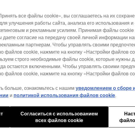
ринять все файлы cookie», вы соглашаетесь на их сохране
для улучшения работы сайта, анализа его использования и
Прео
етинговым и рекламным усилиям. Принимая файлы cookie 
ново
 вы даете согласие на передачу своей личной информации н
дека
рекламным партнерам. Чтобы управлять своими предпочт
срав
но файлов cookie, нажмите на кнопку «Настройки файлов co
внед
льзуем строго необходимые файлы cookie, которые нужны 
работ
егда остаются включенными. Чтобы управлять своими пред
о файлов cookie, нажмите на кнопку «Настройки файлов co
ть больше, ознакомьтесь с нашим
уведомлением о сборе
нии
и
политикой использования файлов cookie
.
ит
Согласиться с использованием
Нас
Спец
всех файлов cookie
файло