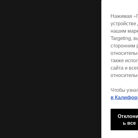
Нажимая «П
устройстве 
нашим марк
Targeting,
сторонним 
относитель
также испо
сайта и вс
относительн
Чтобы узна
в Калифор
Отклон
ь все