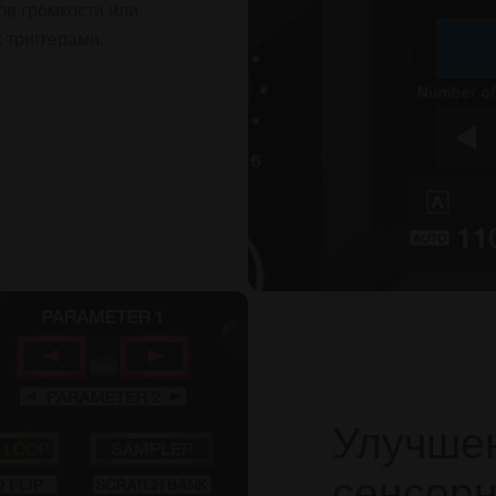
в громкости или
 триггерами.
Улучше
сенсор