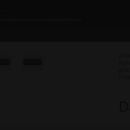
ы
Учебные материалы
Поддержка
Новости
2-к
пул
для
(Сп
D