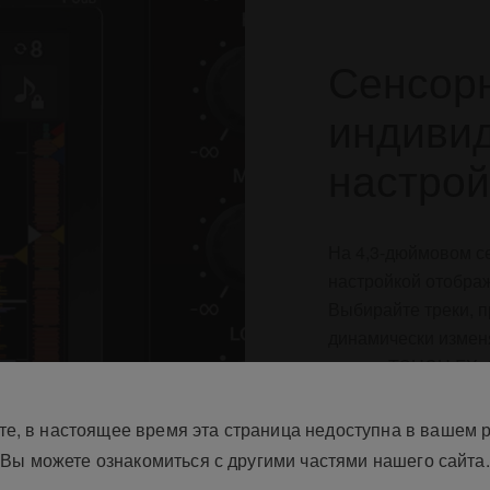
Сенсорн
индиви
настро
На 4,3-дюймовом с
настройкой отобра
Выбирайте треки, 
динамически измен
экране TOUCH FX. 
MIDI можно напрям
диджейского ПО, не
те, в настоящее время эта страница недоступна в вашем р
Вы можете ознакомиться с другими частями нашего сайта.
Узнать бол