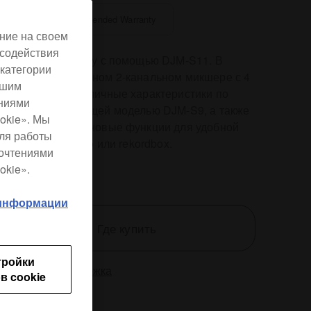
AlphaTheta Care Extended Warranty
ние на своем
 содействия
бразите свою игру с помощью DJM-S11. В
категории
м профессиональном 2-канальном микшере с 4
ашим
ми улучшены различные характеристики по
ениями
нению с предыдущей моделью DJM-S9, а также
okie». Мы
рены абсолютно новые функции для удобной
для работы
ы с Serato DJ Pro или rekordbox.
почтениями
okie».
 информации
Где купить
тройки
ификация
Поддержка
в cookie