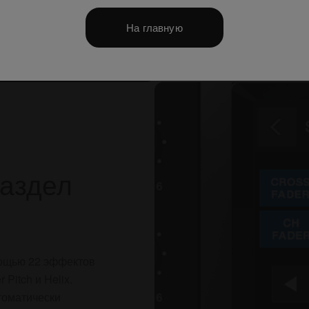
На главную
аздел
мощью 22 эффектов
Pitch и Helix.
томатически