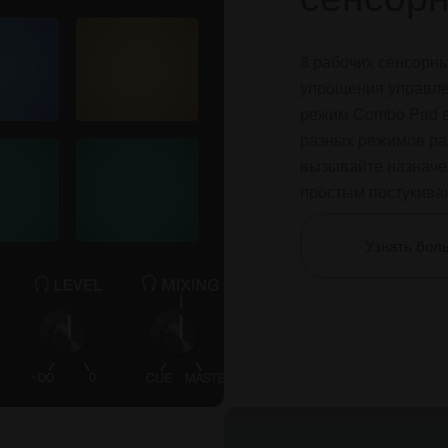
8 рабочих сенсорн
упрощения управле
режим Combo Pad в 
разных режимов ра
вызывайте назначе
простым постукива
Узнать бол