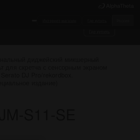
Интернет-магазин
Где купить
Россия
Где купить
анальный диджейский микшерный
ьт для скретча с сенсорным экраном
 Serato DJ Pro/rekordbox.
ециальное издание)
JM-S11-SE