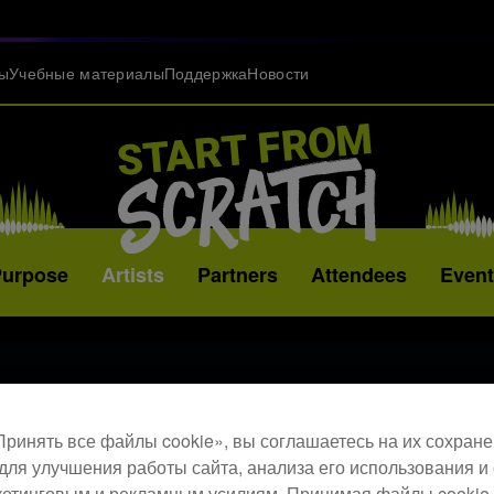
ы
Учебные материалы
Поддержка
Новости
Purpose
Artists
Partners
Attendees
Even
ринять все файлы cookie», вы соглашаетесь на их сохране
для улучшения работы сайта, анализа его использования и
етинговым и рекламным усилиям. Принимая файлы cookie 