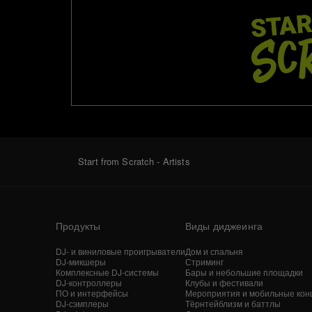
Start from Scratch - Artists
Продукты
Виды диджеинга
DJ- и виниловые проигрыватели
Дом и спальня
DJ-микшеры
Стриминг
Комплексные DJ-системы
Бары и небольшие площадки
DJ-контроллеры
Клубы и фестивали
ПО и интерфейсы
Мероприятия и мобильные кон
DJ-сэмплеры
Тёрнтейблизм и баттлы