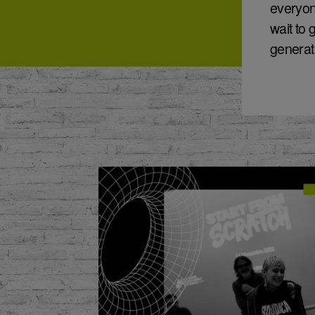
everyon
wait to 
generati