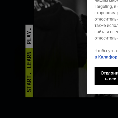
Targeting,
сторонним 
относитель
также испо
сайта и вс
относительн
Чтобы узна
в Калифор
Отклон
ь все