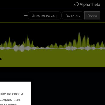
Интернет-магазин
Где купить
Россия
ts
ние на своем
 содействия
категории