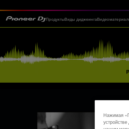
Продукты
Виды диджеинга
Видеоматериал
Нажимая «П
устройстве 
нашим марк