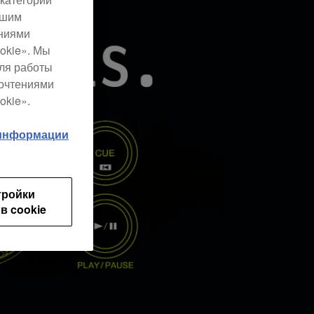
ашим
ениями
okie». Мы
для работы
почтениями
okie».
 информации
тройки
в cookie