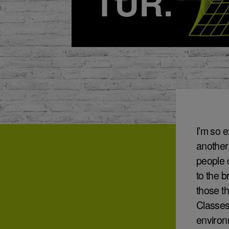
TUR.
I’m so e
another 
people o
to the 
those th
Classes 
enviro