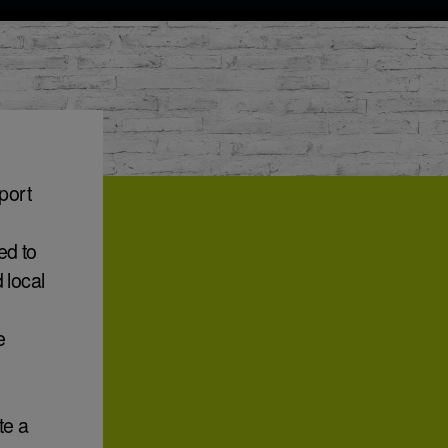
port
h
ed to
 local
e
te a