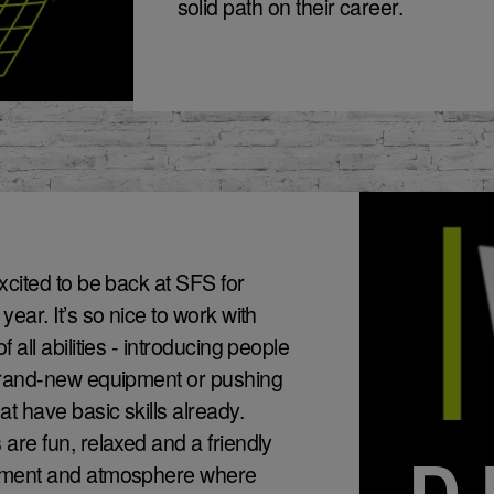
solid path on their career.
xcited to be back at SFS for
year. It’s so nice to work with
f all abilities - introducing people
brand-new equipment or pushing
at have basic skills already.
are fun, relaxed and a friendly
D
nment and atmosphere where