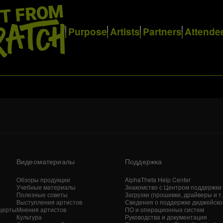
Purpose
Artists
Partners
Attende
Видеоматериалы
Поддержка
Обзоры продукции
AlphaTheta Help Center
Учебные материалы
Знакомство с Центром поддержки
Полезные советы
Загрузки (прошивки, драйверы и т. 
Выступления артистов
Сведения о поддержке диджейско
церты
Мнения артистов
ПО и операционных систем
Культура
Руководства и документация