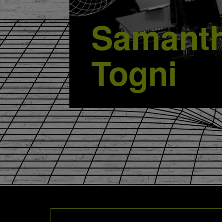
Samant
Togni