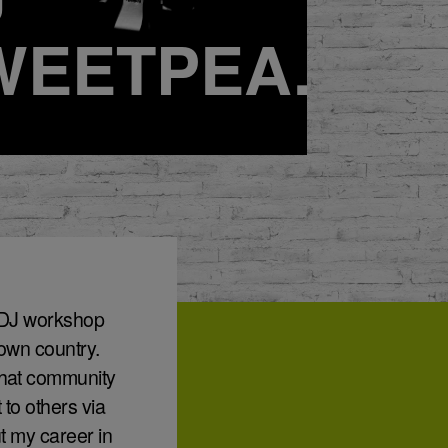
WEETPEA.
st DJ workshop
 own country.
what community
to others via
ut my career in