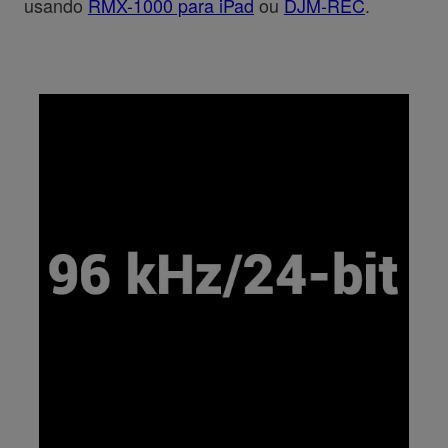
usando
RMX-1000 para iPad
ou
DJM-REC
.