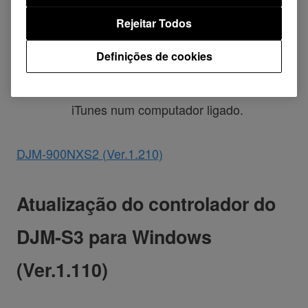
(Ver.1.210)
Rejeitar Todos
Corrigido
Definições de cookies
Sem saída áudio do DJM-900NXS2
durante a reprodução de faixas no
iTunes num computador ligado.
DJM-900NXS2 (Ver.1.210)
Atualização do controlador do
DJM-S3 para Windows
(Ver.1.110)