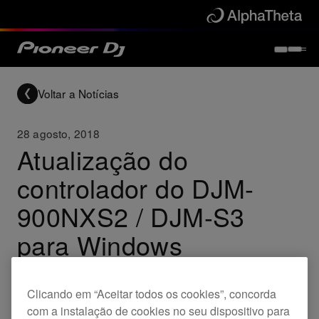
Voltar a Notícias
28 agosto, 2018
Atualização do
controlador do DJM-
900NXS2 / DJM-S3
para Windows
(Ver.1.210 / Ver.1.110)
Clicando em “Aceitar todos os cookies”, concorda
com a instalação de cookies no seu dispositivo para