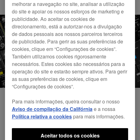
Updates
DJM-900NXS2
DJM-S3
melhorar a navegação no site, analisar a utilização
do site e apoiar os nossos esforços de marketing e
publicidade. Ao aceitar os cookies de
direcionamento, está a autorizar-nos a divulgação
de dados pessoais aos nossos parceiros terceiros
de publicidade. Para gerir as suas preferências de
cookies, clique em “Configurações de cookies”.
Também utilizamos cookies rigorosamente
necessários. Estes cookies são necessários para a
operação do site e estarão sempre ativos. Para gerir
as suas preferências de cookies, clique em
“Configurações de cookies”.
Para mais informações, queira consultar o nosso
Atualização do controlador do
Aviso de compilação da Califórnia
e a nossa
Política relativa a cookies
para mais informações.
DJM-900NXS2 para Windows
Aceitar todos os cookies