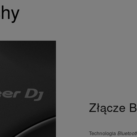
chy
Złącze B
Technologia
Bluetoo