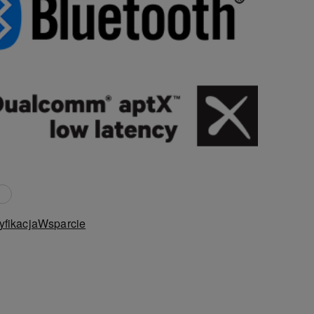
fikacja
Wsparcie