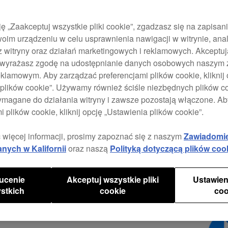
Stwór
bogat
DJ. T
ję „Zaakceptuj wszystkie pliki cookie”, zgadzasz się na zapisan
zapro
oim urządzeniu w celu usprawnienia nawigacji w witrynie, anal
techn
z witryny oraz działań marketingowych i reklamowych. Akceptuj
podł
e, wyrażasz zgodę na udostępnianie danych osobowych naszym
Blue
klamowym. Aby zarządzać preferencjami plików cookie, kliknij 
plików cookie”. Używamy również ściśle niezbędnych plików coo
Mode
ymagane do działania witryny i zawsze pozostają włączone. A
biały
i plików cookie, kliknij opcję „Ustawienia plików cookie”.
akty
płyn
 więcej informacji, prosimy zapoznać się z naszym
Zawiadomi
opty
anych w Kalifornii
oraz naszą
Polityką dotyczącą plików coo
czyst
baso
ucenie
Akceptuj wszystkie pliki
Ustawien
Głoś
stkich
cookie
coo