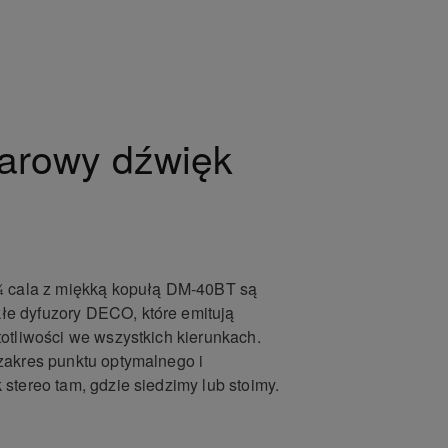
arowy dźwięk
¾ cala z miękką kopułą DM-40BT są
e dyfuzory DECO, które emitują
otliwości we wszystkich kierunkach.
zakres punktu optymalnego i
stereo tam, gdzie siedzimy lub stoimy.