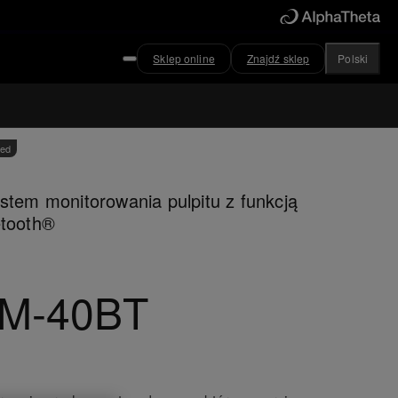
Sklep online
Znajdź sklep
Polski
ved
stem monitorowania pulpitu z funkcją
etooth®
M-40BT