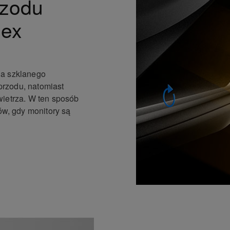
rzodu
lex
na szklanego
rzodu, natomiast
wietrza. W ten sposób
w, gdy monitory są