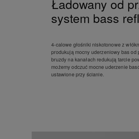
Ładowany od p
system bass ref
4-calowe głośniki niskotonowe z włók
produkują mocny uderzeniowy bas od p
bruzdy na kanałach redukują tarcie po
możemy odczuć mocne uderzenie basó
ustawione przy ścianie.