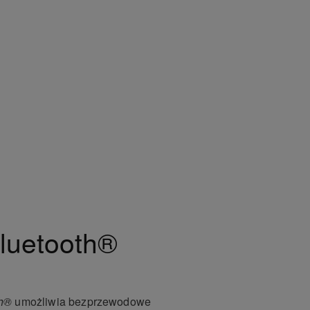
luetooth®
th®
umożliwia bezprzewodowe