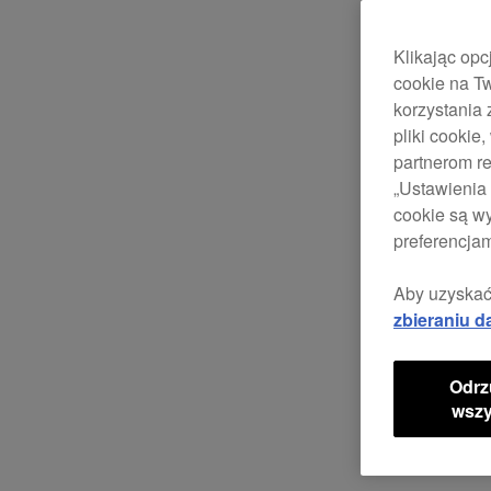
Klikając opc
cookie na Tw
korzystania 
pliki cooki
partnerom re
„Ustawienia 
cookie są w
preferencjam
Aby uzyskać
zbieraniu d
Odrz
wszy