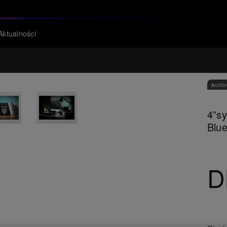
Aktualności
Archi
4”sy
Blu
D