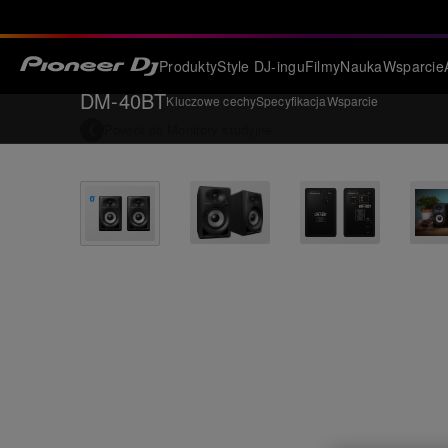
Produkty
Style DJ-ingu
Filmy
Nauka
Wsparcie
DM-40BT
Kluczowe cechy
Specyfikacja
Wsparcie
Powrót do
Monitory studyjne