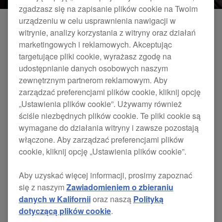
zgadzasz się na zapisanie plików cookie na Twoim
urządzeniu w celu usprawnienia nawigacji w
witrynie, analizy korzystania z witryny oraz działań
marketingowych i reklamowych. Akceptując
Filtruj według kategorii
targetujące pliki cookie, wyrażasz zgodę na
udostępnianie danych osobowych naszym
zewnętrznym partnerom reklamowym. Aby
Wybierz kategorię
zarządzać preferencjami plików cookie, kliknij opcję
„Ustawienia plików cookie”. Używamy również
ściśle niezbędnych plików cookie. Te pliki cookie są
Monitory studyjne
wymagane do działania witryny i zawsze pozostają
9
Wyników
Sortowanie
włączone. Aby zarządzać preferencjami plików
SLAB
/
$329
Produkcja muzyczna
cookie, kliknij opcję „Ustawienia plików cookie”.
Chordcat
/
$329
Oprogramowanie
Produkcja muzyczna
Aby uzyskać więcej informacji, prosimy zapoznać
VM-70
/
$279
Produkcja muzyczna
się z naszym
Zawiadomieniem o zbieraniu
VM-80
/
$349
danych w Kalifornii
oraz naszą
Polityką
Monitory studyjne
VM-50
/
$209
dotyczącą plików cookie
.
Resetuj
Zastosuj
Monitory studyjne
TORAIZ SQUID
/
$659