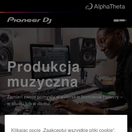
Produkcja
muzyczna
Zamień swoje pomysły w autorskie brzmienia i utwory –
w studiu lub w domu.
Klikając opcję „Zaakceptuj wszystkie pliki cookie”,