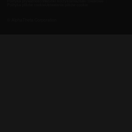
Polityka prywatności
Warunki korzystania
Znaki towarowe
Polityka plików cookie
Ustawienia plików cookie
© AlphaTheta Corporation