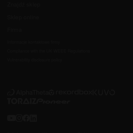
Firma
Znajdź sklep
Podręczniki i dokumentacja
Inne
Program certyfikacji AlphaTheta
Wszystkie aktualności
Najczęściej zadawane pytania
Sklep online
Forum społeczności
Serwis, Naprawa, Gwarancja
Firma
Informacje kontaktowe firmy
Compliance with the UK WEEE Regulations
Vulnerability disclosure policy