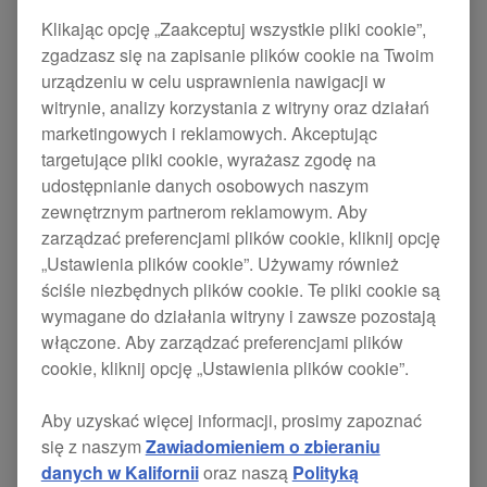
HDJ-1500-K
Klikając opcję „Zaakceptuj wszystkie pliki cookie”,
zgadzasz się na zapisanie plików cookie na Twoim
urządzeniu w celu usprawnienia nawigacji w
witrynie, analizy korzystania z witryny oraz działań
With their rugged yet lightweight build, the HDJ-
marketingowych i reklamowych. Akceptując
1500s are perfectly designed for the rigours of
targetujące pliki cookie, wyrażasz zgodę na
professional use. High-quality sound components
udostępnianie danych osobowych naszym
means they deliver perfectly balanced sound
zewnętrznym partnerom reklamowym. Aby
across the frequencies, and the exclusive
zarządzać preferencjami plików cookie, kliknij opcję
soundproofing chamber eliminates outside noise
„Ustawienia plików cookie”. Używamy również
so you can easily monitor the beat in loud venues.
ściśle niezbędnych plików cookie. Te pliki cookie są
Plus the urethane memory foam ear pads hug the
wymagane do działania witryny i zawsze pozostają
ear for maximum comfort even during the longest
włączone. Aby zarządzać preferencjami plików
cookie, kliknij opcję „Ustawienia plików cookie”.
sets.
Aby uzyskać więcej informacji, prosimy zapoznać
się z naszym
Zawiadomieniem o zbieraniu
danych w Kalifornii
oraz naszą
Polityką
Wsparcie