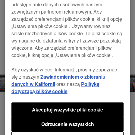
DJM-REC na iPhonie lub iPadzie
.
udostępnianie danych osobowych naszym
zewnętrznym partnerom reklamowym. Aby
zarządzać preferencjami plików cookie, kliknij opcję
„Ustawienia plików cookie”. Używamy również
ściśle niezbędnych plików cookie. Te pliki cookie są
wymagane do działania witryny i zawsze pozostają
włączone. Aby zarządzać preferencjami plików
cookie, kliknij opcję „Ustawienia plików cookie”.
Aby uzyskać więcej informacji, prosimy zapoznać
się z naszym
Zawiadomieniem o zbieraniu
danych w Kalifornii
oraz naszą
Polityką
dotyczącą plików cookie
.
Akceptuj wszystkie pliki cookie
Wstaw wysyłanie/powrót
Odrzucenie wszystkich
Użyj funkcji wstawienia wysyłania/powrotu w celu
zastąpienia oryginalnego dźwięku efektami ze sprzętu