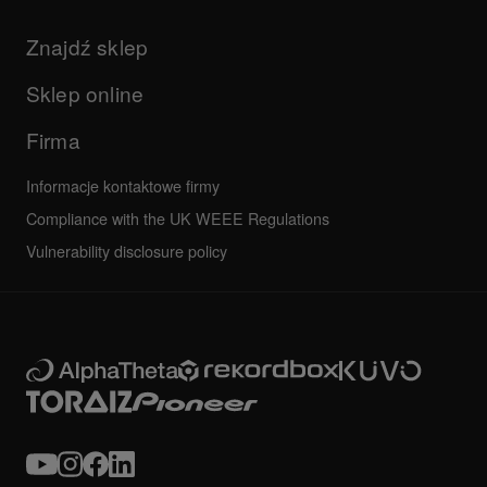
Produkty
Informacje dotyczące wsparcia для aplikacji DJ-a i systemów
Aktualizacje
operacyjnych
Firma
Znajdź sklep
Podręczniki i dokumentacja
Inne
Program certyfikacji AlphaTheta
Wszystkie aktualności
Najczęściej zadawane pytania
Sklep online
Forum społeczności
Serwis, Naprawa, Gwarancja
Firma
Informacje kontaktowe firmy
Compliance with the UK WEEE Regulations
Vulnerability disclosure policy