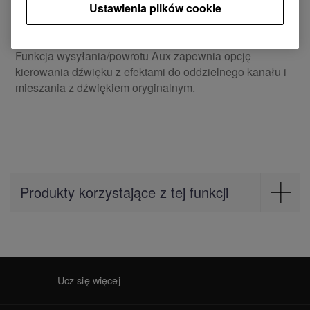
zewnętrznego.
Ustawienia plików cookie
Wysyłanie/powrót Aux
Funkcja wysyłania/powrotu Aux zapewnia opcję
kierowania dźwięku z efektami do oddzielnego kanału i
mieszania z dźwiękiem oryginalnym.
Produkty korzystające z tej funkcji
Mixer
DJM-750MK2
Ucz się więcej