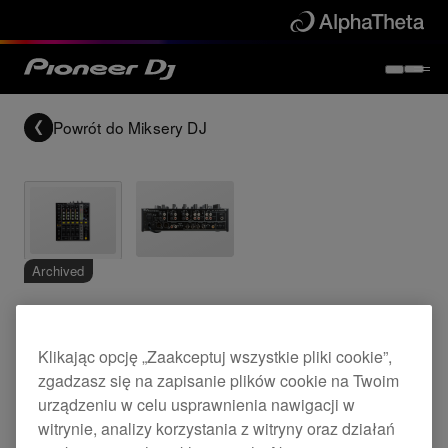
Powrót do
Miksery DJ
Archived
4-channel mid-range digital mixer
Klikając opcję „Zaakceptuj wszystkie pliki cookie”,
zgadzasz się na zapisanie plików cookie na Twoim
urządzeniu w celu usprawnienia nawigacji w
DJM-700
witrynie, analizy korzystania z witryny oraz działań