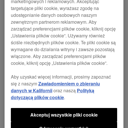
marketingowych i reklamowych. Akceptując
targetujące pliki cookie, wyrażasz zgodę na
udostępnianie danych osobowych naszym
zewnętrznym partnerom reklamowym. Aby
Delivering breathtaking scope for creativity,
zarządzać preferencjami plików cookie, kliknij opcję
consummate clarity and a world first in terms of its
„Ustawienia plików cookie”. Używamy również
, the DJM-700 is
Effect Frequency Filter
ściśle niezbędnych plików cookie. Te pliki cookie są
dramatically different.
wymagane do działania witryny i zawsze pozostają
włączone. Aby zarządzać preferencjami plików
The 4-channel mixer inherits the sound quality of
cookie, kliknij opcję „Ustawienia plików cookie”.
the
DJM-800
and
DJM-1000
, it also includes
some key features including
,
MIDI connectivity
Aby uzyskać więcej informacji, prosimy zapoznać
, cutting edge
and
49 assignables
digital effects
się z naszym
Zawiadomieniem o zbieraniu
a
so you can filter the effects.
filter on pre-out
danych w Kalifornii
oraz naszą
Polityką
dotyczącą plików cookie
.
Boasting 32-bit DSP [Digital Signal Processing] ,
and
in
13 beat effects
enhanced roll sampler
Akceptuj wszystkie pliki cookie
what is an extremely familiar format for DJs, this
new kit on the block is definitely in a class of its