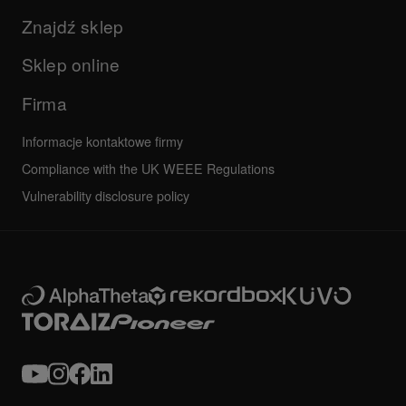
Aktualizacje
operacyjnych
Firma
Znajdź sklep
Podręczniki i dokumentacja
Inne
Program certyfikacji AlphaTheta
Wszystkie aktualności
Najczęściej zadawane pytania
Sklep online
Forum społeczności
Serwis, Naprawa, Gwarancja
Firma
Informacje kontaktowe firmy
Compliance with the UK WEEE Regulations
Vulnerability disclosure policy