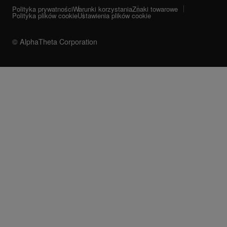
Polityka prywatności
Warunki korzystania
Znaki towarowe
Polityka plików cookie
Ustawienia plików cookie
© AlphaTheta Corporation