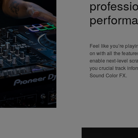
professi
perform
Feel like you’re play
on with all the featur
enable next-level scr
you crucial track info
Sound Color FX.