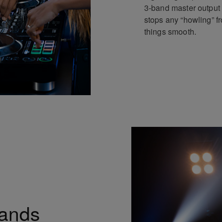
3-band master output
stops any “howling” f
things smooth.
pands