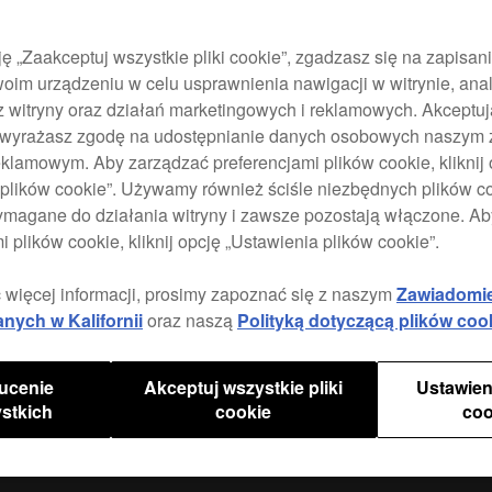
that’
studi
the f
ję „Zaakceptuj wszystkie pliki cookie”, zgadzasz się na zapisan
chann
oim urządzeniu w celu usprawnienia nawigacji w witrynie, anal
you’l
z witryny oraz działań marketingowych i reklamowych. Akceptuj
NXS2
e, wyrażasz zgodę na udostępnianie danych osobowych naszym
klamowym. Aby zarządzać preferencjami plików cookie, kliknij 
plików cookie”. Używamy również ściśle niezbędnych plików coo
ymagane do działania witryny i zawsze pozostają włączone. A
Specy
i plików cookie, kliknij opcję „Ustawienia plików cookie”.
 więcej informacji, prosimy zapoznać się z naszym
Zawiadomi
anych w Kalifornii
oraz naszą
Polityką dotyczącą plików coo
ucenie
Akceptuj wszystkie pliki
Ustawien
stkich
cookie
coo