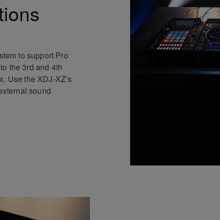
tions
ystem to support Pro
to the 3rd and 4th
ix. Use the XDJ-XZ’s
 external sound