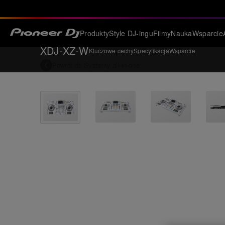
Produkty
Style DJ-ingu
Filmy
Nauka
Wsparcie
XDJ-XZ-W
Kluczowe cechy
Specyfikacja
Wsparcie
Powrót do
Systemy all-in-one