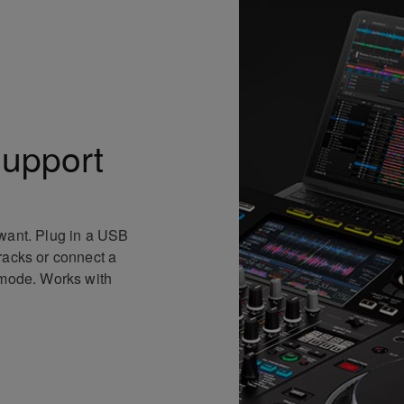
support
 want. Plug in a USB
racks or connect a
 mode. Works with