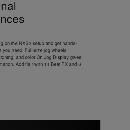
onal
ances
ing on the NXS2 setup and get hands-
es you need. Full-size jog wheels
atching, and color On Jog Display gives
rmation. Add flair with 14 Beat FX and 6