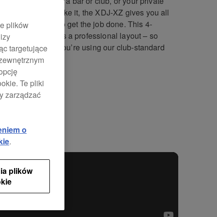
s perfect for events, a bar or club, or your private
o. Wherever you take it, the XDJ-XZ gives you all
eatures you need to get the job done. This 4-
ie plików
el system features a professional layout – so
izy
l feel exactly like you’re using our club-standard
ąc targetujące
 setup.
 zewnętrznym
opcję
kie. Te pliki
by zarządzać
fikacja
Wsparcie
eniem o
kie
.
ia plików
kie