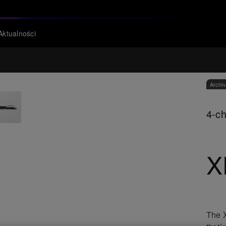
Aktualności
Archi
4-ch
X
The X