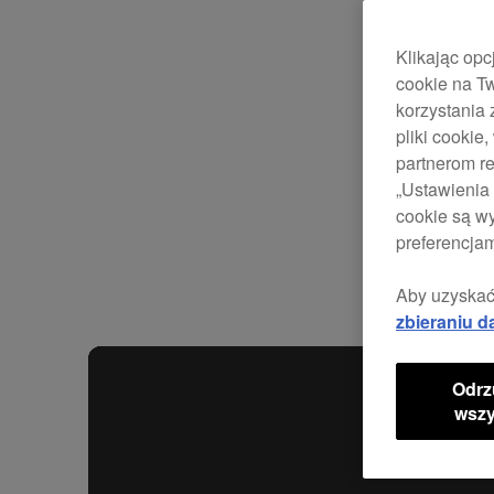
Klikając opc
cookie na Tw
korzystania 
pliki cooki
partnerom re
„Ustawienia 
cookie są w
preferencjam
Aby uzyskać
zbieraniu d
Odrz
wszy