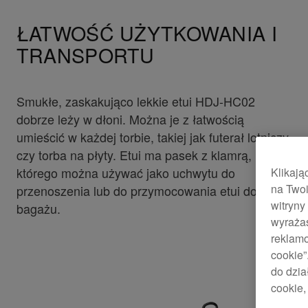
ŁATWOŚĆ UŻYTKOWANIA I
TRANSPORTU
Smukłe, zaskakująco lekkie etui HDJ-HC02
dobrze leży w dłoni. Można je z łatwością
umieścić w każdej torbie, takiej jak futerał lotniczy
czy torba na płyty. Etui ma pasek z klamrą,
którego można używać jako uchwytu do
Klikają
na Twoi
przenoszenia lub do przymocowania etui do
witryny
bagażu.
wyraża
reklamo
cookie”
do dzia
cookie,