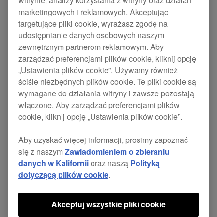
witrynie, analizy korzystania z witryny oraz działań
marketingowych i reklamowych. Akceptując
targetujące pliki cookie, wyrażasz zgodę na
udostępnianie danych osobowych naszym
Wymień swoje uszkodzone kable i dalej ciesz się
zewnętrznym partnerom reklamowym. Aby
doskonałą jakością dźwięku bez wydatków na
zarządzać preferencjami plików cookie, kliknij opcję
zakup nowej pary słuchawek.
„Ustawienia plików cookie”. Używamy również
ściśle niezbędnych plików cookie. Te pliki cookie są
Niezależny przewód masowy o strukturze
wymagane do działania witryny i zawsze pozostają
poczwórnej splotki zapewnia doskonałą separację
włączone. Aby zarządzać preferencjami plików
kanału lewego i prawego, co poprawia jakość
cookie, kliknij opcję „Ustawienia plików cookie”.
dźwięku. Mini jack typu L zapobiega stukaniu lub
odłączaniu słuchawek
HDJ-X7
w czasie występu,
Aby uzyskać więcej informacji, prosimy zapoznać
nawet w ciasnych kabinach.
się z naszym
Zawiadomieniem o zbieraniu
danych w Kalifornii
oraz naszą
Polityką
Długość kabla: skręcany 1,2 m (większa długość
dotyczącą plików cookie
.
3,0 m)
Możliwe kolejne zastosowania:
HDJ-X5
Akceptuj wszystkie pliki cookie