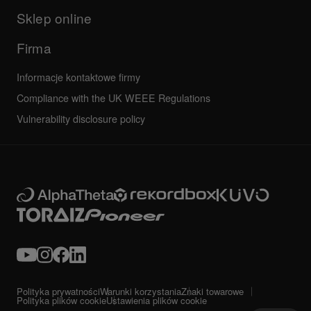
Wszystkie aktualności
Najczęściej zadawane pytania
Sklep online
Forum społeczności
Serwis, Naprawa, Gwarancja
Firma
Informacje kontaktowe firmy
Compliance with the UK WEEE Regulations
Vulnerability disclosure policy
Polityka prywatności
Warunki korzystania
Znaki towarowe
Polityka plików cookie
Ustawienia plików cookie