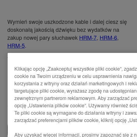
Wymień swoje uszkodzone kable i dalej ciesz się
doskonałą jakością dźwięku bez wydatków na
zakup nowej pary słuchawek
HRM-7
,
HRM-6
,
HRM-5
.
Ten kabel został zaprojektowany z
uwzględnieniem zasad zastosowań
Klikając opcję „Zaakceptuj wszystkie pliki cookie”, zgad
profesjonalnych. Trwała wtyczka zapewnia mocne
cookie na Twoim urządzeniu w celu usprawnienia nawigac
i bezpieczne połączenie, ogranicza wibracje oraz
korzystania z witryny oraz działań marketingowych i re
utratę sygnału.
targetujące pliki cookie, wyrażasz zgodę na udostępn
zewnętrznym partnerom reklamowym. Aby zarządzać prefe
$28
opcję „Ustawienia plików cookie”. Używamy również ści
Te pliki cookie są wymagane do działania witryny i zaw
zarządzać preferencjami plików cookie, kliknij opcję „Us
Znajdź sklep
Aby uzyskać więcej informacji, prosimy zapoznać się z