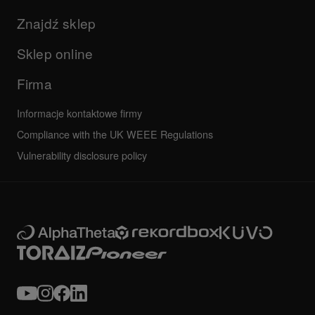
Aktualizacje
operacyjnych
Firma
Znajdź sklep
Podręczniki i dokumentacja
Inne
Program certyfikacji AlphaTheta
Wszystkie aktualności
Najczęściej zadawane pytania
Sklep online
Forum społeczności
Serwis, Naprawa, Gwarancja
Firma
Informacje kontaktowe firmy
Compliance with the UK WEEE Regulations
Vulnerability disclosure policy