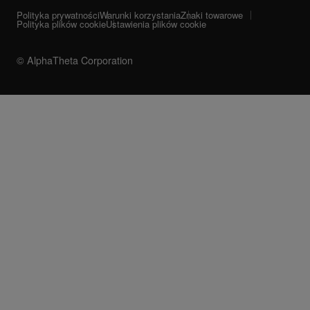
Polityka prywatności
Warunki korzystania
Znaki towarowe
Polityka plików cookie
Ustawienia plików cookie
© AlphaTheta Corporation