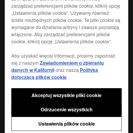
zarządzać preferencjami plików cookie, kliknij opcję
Maksymalnie wykorzystaj miejsce na stanowisku i
„Ustawienia plików cookie”. Używamy również
ściśle niezbędnych plików cookie. Te pliki cookie są
wydłuż okres eksploatacji dzięki nowemu
wymagane do działania witryny i zawsze pozostają
stojakowi z płytą i wspornikiem. Doskonale
włączone. Aby zarządzać preferencjami plików
wyważona konstrukcja z trwałą powłoką
cookie, kliknij opcję „Ustawienia plików cookie”.
nanoszoną proszkowo. Dwie osobne części, które
po połączeniu tworzą idealny stojak dla multi-
Aby uzyskać więcej informacji, prosimy zapoznać
odtwarzacza CDJ-3000.
się z naszym
Zawiadomieniem o zbieraniu
danych w Kalifornii
oraz naszą
Polityką
Panel górny i stojaki sprzedawane są oddzielnie.
dotyczącą plików cookie
.
Akceptuj wszystkie pliki cookie
Znajdź sklep
Odrzucenie wszystkich
Ustawienia plików cookie