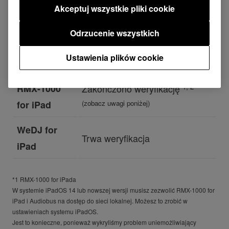
Akceptuj wszystkie pliki cookie
Stagehand
Zakończono weryfikację
Odrzucenie wszystkich
rekordbox
Zakończono weryfikację
Ustawienia plików cookie
DJM-REC
Trwa weryfikacja
*1, 2
RMX-1000
Zakończono weryfikację
(zobacz uwagi poniżej)
for iPad
WeDJ for
Trwa weryfikacja
iPad
*1 RMX-1000
for iPada
W systemie iPadOS 14 lub nowszej wersji musisz zezwolić RMX-1000 for
iPad i Audiobus na dostęp do sieci lokalnej. Możesz to zrobić w
ustawieniach systemu iPadOS.
Jest to konieczne, ponieważ wykryliśmy problem uniemożliwiający