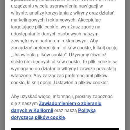
Obecnie sprawdzamy zgodność naszego
urządzeniu w celu usprawnienia nawigacji w
witrynie, analizy korzystania z witryny oraz działań
oprogramowania i sprzętu z systemem iPadOS
marketingowych i reklamowych. Akceptując
26.
targetujące pliki cookie, wyrażasz zgodę na
Po zakończeniu testów przekażemy aktualne
udostępnianie danych osobowych naszym
zewnętrznym partnerom reklamowym. Aby
informacje.
zarządzać preferencjami plików cookie, kliknij opcję
Do tego czasu nie będziemy w stanie
„Ustawienia plików cookie”. Używamy również
zagwarantować, że nasze produkty są zgodne z
ściśle niezbędnych plików cookie. Te pliki cookie są
wymagane do działania witryny i zawsze pozostają
tym systemem operacyjnym. Wstrzymaj się z
włączone. Aby zarządzać preferencjami plików
aktualizacją do wersji iPadOS 26, dopóki nie
cookie, kliknij opcję „Ustawienia plików cookie”.
potwierdzimy zgodności.
Aby uzyskać więcej informacji, prosimy zapoznać
*Nie gwarantujemy pełnej funkcjonalności w systemie iPadOS 26.
się z naszym
Zawiadomieniem o zbieraniu
*Odwiedź stronę Apple, aby dowiedzieć się więcej na temat
iPadOS 26
.
danych w Kalifornii
oraz naszą
Polityką
dotyczącą plików cookie
.
APLIKACJA
STATUS
MOBILNA