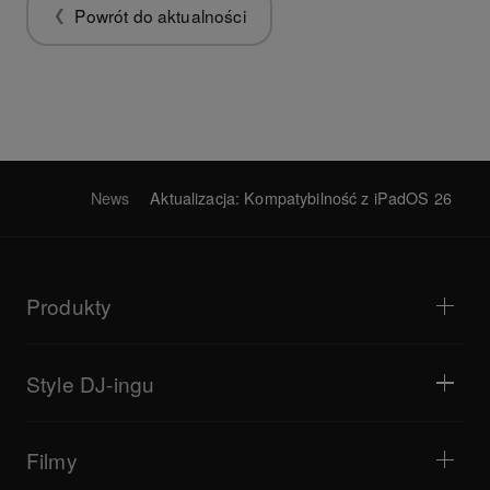
Powrót do aktualności
News
Aktualizacja: Kompatybilność z iPadOS 26
Produkty
Odtwarzacze i gramofony
Miksery DJ
Style DJ-ingu
Systemy all-in-one
Kontrolery DJ
Bedroom DJ
Oprogramowanie i interfejsy
Transmisje na żywo
Samplery DJ
Filmy
Bary i małe lokale
Efektory DJ
Kluby i festiwale