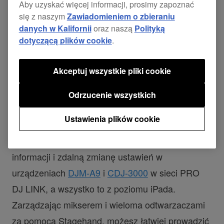
Aby uzyskać więcej informacji, prosimy zapoznać
się z naszym
Zawiadomieniem o zbieraniu
danych w Kalifornii
oraz naszą
Polityką
dotyczącą plików cookie
.
Akceptuj wszystkie pliki cookie
AlphaTheta Corporation ogłasza wprowadzenie
Odrzucenie wszystkich
na rynek aplikacji
Stagehand
dla
Ustawienia plików cookie
nagłośnieniowców. Ta niezbędna nowa aplikacja,
pierwsza tego typu, umożliwia śledzenie różnych
informacji i zdalną zmianę ustawień w
urządzeniach
DJM-A9
i
CDJ-3000
w sieci PRO
DJ LINK, a wszystko to z poziomu iPada.
Zarządzając mikserem i wieloma odtwarzaczami
za pomocą Stagehand, możesz łatwiej prowadzić