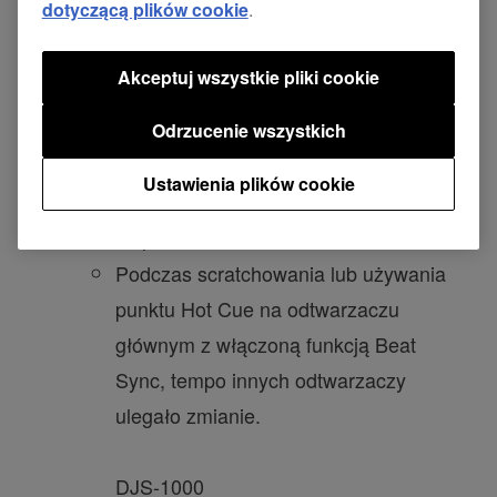
dotyczącą plików cookie
.
DJ LINK nawet 6 urządzeń CDJ-3000 i DJS-
1000.
Akceptuj wszystkie pliki cookie
* Zaktualizuj firmware CDJ-3000 i DJS-1000
do najnowszych wersji.
Odrzucenie wszystkich
[NAPRAWIONO]
Ustawienia plików cookie
Licznik beatów był wyświetlany
nieprawidłowo.
Podczas scratchowania lub używania
punktu Hot Cue na odtwarzaczu
głównym z włączoną funkcją Beat
Sync, tempo innych odtwarzaczy
ulegało zmianie.
DJS-1000