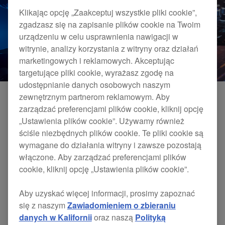
Klikając opcję „Zaakceptuj wszystkie pliki cookie”,
zgadzasz się na zapisanie plików cookie na Twoim
urządzeniu w celu usprawnienia nawigacji w
witrynie, analizy korzystania z witryny oraz działań
marketingowych i reklamowych. Akceptując
targetujące pliki cookie, wyrażasz zgodę na
udostępnianie danych osobowych naszym
zewnętrznym partnerom reklamowym. Aby
zarządzać preferencjami plików cookie, kliknij opcję
Nowe aktualizacje firmware’u do CDJ-3000 i DJS-
„Ustawienia plików cookie”. Używamy również
1000 są już dostępne.
ściśle niezbędnych plików cookie. Te pliki cookie są
wymagane do działania witryny i zawsze pozostają
Aktualizacje te obejmują następujące zmiany:
włączone. Aby zarządzać preferencjami plików
cookie, kliknij opcję „Ustawienia plików cookie”.
CDJ-3000
Aby uzyskać więcej informacji, prosimy zapoznać
[NOWOŚĆ]
się z naszym
Zawiadomieniem o zbieraniu
danych w Kalifornii
oraz naszą
Polityką
Łącznie można teraz podłączyć przez PRO