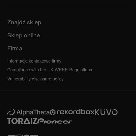
sterownik itp.)
Produkty
Informacje dotyczące wsparcia для aplikacji DJ-a i systemów
Aktualizacje
operacyjnych
Firma
Znajdź sklep
Podręczniki i dokumentacja
Inne
Program certyfikacji AlphaTheta
Wszystkie aktualności
Najczęściej zadawane pytania
Sklep online
Forum społeczności
Serwis, Naprawa, Gwarancja
Firma
Informacje kontaktowe firmy
Compliance with the UK WEEE Regulations
Vulnerability disclosure policy