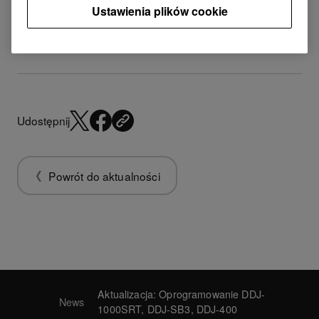
pobierania
Ustawienia plików cookie
Udostępnij
Powrót do aktualności
Aktualizacja: Oprogramowanie DDJ-
News
1000SRT, DDJ-SB3, DDJ-400