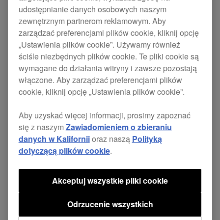
udostępnianie danych osobowych naszym
Nowe oprogramowanie o DDJ-1000SRT, DDJ-
zewnętrznym partnerom reklamowym. Aby
zarządzać preferencjami plików cookie, kliknij opcję
SB3 i DDJ-400 jest już dostępne.
„Ustawienia plików cookie”. Używamy również
Aktualizacje zawierają łatki rozwiązujące niektóre
ściśle niezbędnych plików cookie. Te pliki cookie są
drobne problemy.
wymagane do działania witryny i zawsze pozostają
włączone. Aby zarządzać preferencjami plików
cookie, kliknij opcję „Ustawienia plików cookie”.
Wersja
Strona
DDJ-
Aby uzyskać więcej informacji, prosimy zapoznać
oprogramowania 1.05
pobierania
1000SRT
się z naszym
Zawiadomieniem o zbieraniu
danych w Kalifornii
oraz naszą
Polityką
dotyczącą plików cookie
.
Wersja
Strona
DDJ-400
oprogramowania 1.03
pobierania
Akceptuj wszystkie pliki cookie
Wersja
Odrzucenie wszystkich
Strona
DDJ-SB3
oprogramowania 1.03