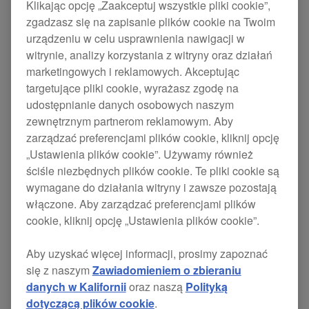
Klikając opcję „Zaakceptuj wszystkie pliki cookie”,
zgadzasz się na zapisanie plików cookie na Twoim
urządzeniu w celu usprawnienia nawigacji w
witrynie, analizy korzystania z witryny oraz działań
marketingowych i reklamowych. Akceptując
Jeżeli niecierpliwie oczekujesz na kompatybilną z
targetujące pliki cookie, wyrażasz zgodę na
Serato wersję naszego kontrolera wysokiego
udostępnianie danych osobowych naszym
poziomu DDJ-1000, mamy dobrą wiadomość:
zewnętrznym partnerom reklamowym. Aby
zarządzać preferencjami plików cookie, kliknij opcję
koniec czekania.
„Ustawienia plików cookie”. Używamy również
ściśle niezbędnych plików cookie. Te pliki cookie są
4-kanałowy
DDJ-1000SRT
odziedziczył układ
wymagane do działania witryny i zawsze pozostają
włączone. Aby zarządzać preferencjami plików
modelu
DDJ-1000
, który jest znany ze
cookie, kliknij opcję „Ustawienia plików cookie”.
standardowego zestawu klubowego CDJ+DJM.
Również tutaj dostępne są te samy funkcje
Aby uzyskać więcej informacji, prosimy zapoznać
się z naszym
Zawiadomieniem o zbieraniu
profesjonalne, w tym niewielkie opóźnienie,
danych w Kalifornii
oraz naszą
Polityką
pokrętła modulujące w pełnym rozmiarze z
dotyczącą plików cookie
.