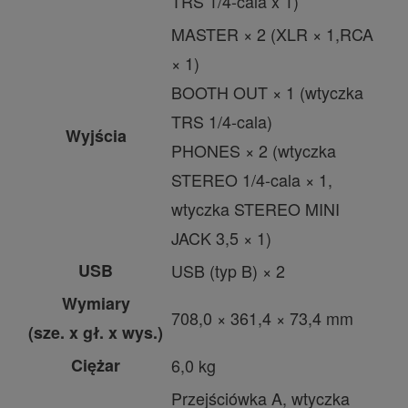
TRS 1/4-cala x 1)
MASTER × 2 (XLR × 1,RCA
× 1)
BOOTH OUT × 1 (wtyczka
TRS 1/4-cala)
Wyjścia
PHONES × 2 (wtyczka
STEREO 1/4-cala × 1,
wtyczka STEREO MINI
JACK 3,5 × 1)
USB
USB (typ B) × 2
Wymiary
708,0 × 361,4 × 73,4 mm
(sze. x gł. x wys.)
Ciężar
6,0 kg
Przejściówka A, wtyczka