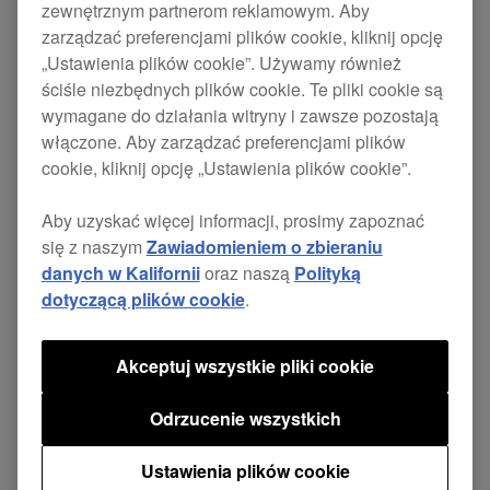
zewnętrznym partnerom reklamowym. Aby
sent when connecting to an iOS device.
zarządzać preferencjami plików cookie, kliknij opcję
When connecting to an iOS device,
„Ustawienia plików cookie”. Używamy również
ściśle niezbędnych plików cookie. Te pliki cookie są
connections with the iOS device and the
wymagane do działania witryny i zawsze pozostają
effect channel selector switch did not
włączone. Aby zarządzać preferencjami plików
work.
cookie, kliknij opcję „Ustawienia plików cookie”.
Caution appeared repeatedly on the
Aby uzyskać więcej informacji, prosimy zapoznać
tiltable display when connecting to DJ
się z naszym
Zawiadomieniem o zbieraniu
players not compatible with the TOUR
danych w Kalifornii
oraz naszą
Polityką
dotyczącą plików cookie
.
SYSTEM DJ units.
Akceptuj wszystkie pliki cookie
Odrzucenie wszystkich
Udostępnij
Ustawienia plików cookie