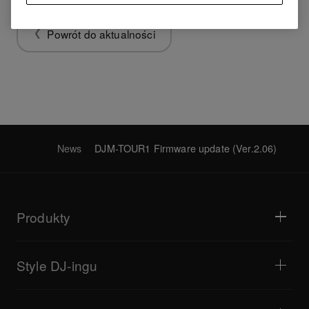
Powrót do aktualności
News
DJM-TOUR1 Firmware update (Ver.2.06)
Produkty
Odtwarzacze i gramofony
Miksery DJ
Style DJ-ingu
Systemy all-in-one
Kontrolery DJ
Bedroom DJ
Oprogramowanie i interfejsy
Transmisje na żywo
Samplery DJ