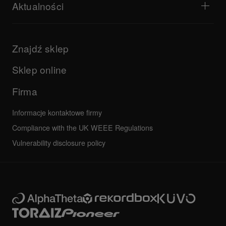
Odkryj Support Gateway
Aktualności
Materiały do pobrania (oprogramowanie sprzętowe,
sterownik itp.)
Produkty
Informacje dotyczące wsparcia для aplikacji DJ-a i systemów
Aktualizacje
operacyjnych
Firma
Znajdź sklep
Podręczniki i dokumentacja
Inne
Program certyfikacji AlphaTheta
Wszystkie aktualności
Najczęściej zadawane pytania
Sklep online
Forum społeczności
Serwis, Naprawa, Gwarancja
Firma
Informacje kontaktowe firmy
Compliance with the UK WEEE Regulations
Vulnerability disclosure policy