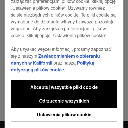
zarządzać preferencjami plików cookie, kliknij opcję
Fixed a freeze issue when loading a track
„Ustawienia plików cookie”. Używamy również
where a comment is added to a memory cue
ściśle niezbędnych plików cookie. Te pliki cookie są
in rekordbox 3.1.
wymagane do działania witryny i zawsze pozostają
włączone. Aby zarządzać preferencjami plików
cookie, kliknij opcję „Ustawienia plików cookie”.
Aby uzyskać więcej informacji, prosimy zapoznać
się z naszym
Zawiadomieniem o zbieraniu
Udostępnij
danych w Kalifornii
oraz naszą
Polityką
dotyczącą plików cookie
.
Powrót do aktualności
Akceptuj wszystkie pliki cookie
Odrzucenie wszystkich
Ustawienia plików cookie