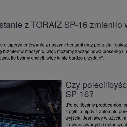
ystanie z TORAIZ SP-16 zmieniło
 eksperymentowanie z naszymi beatami oraz perkusją i pokaza
tę brzmień w maszynie, więc możemy zacząć nową piosenkę i uz
asu, ile byśmy chcieli, więc to się bardzo przydaje”.
Czy poleciliby
SP-16?
„Polecilibyśmy producentom o
z pętli, a nigdy z automatu per
wyjścia. Jest łatwy w użyciu, a
zaawansowanych i rozpoczęci