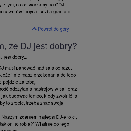
y z tym, co odtwarzamy na CDJ.
em utworów innych ludzi a graniem
Powrót do góry
m, że DJ jest dobry?
 jest dobry...
J musi panować nad salą od razu,
 Jeżeli nie masz przekonania do tego
e pójdzie za tobą.
ość odczytania nastrojów w sali oraz
 jak budować tempo, kiedy zwolnić, a
by to zrobić, trzeba znać swoją
 Naszym zdaniem najlepsi DJ-e to ci,
‘Jak oni to robią?’ Właśnie do tego
 secie”.