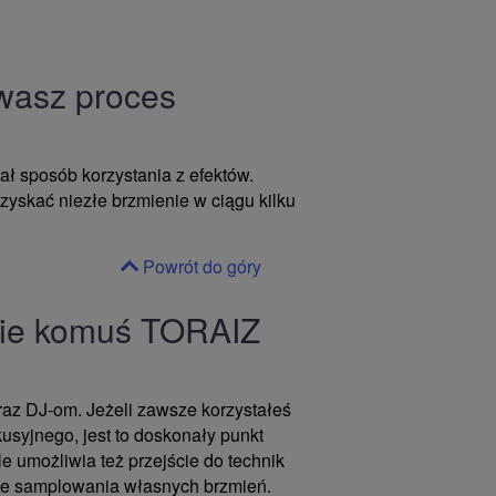
 wasz proces
ł sposób korzystania z efektów.
yskać niezłe brzmienie w ciągu kilku
Powrót do góry
ście komuś TORAIZ
raz DJ-om. Jeżeli zawsze korzystałeś
kusyjnego, jest to doskonały punkt
le umożliwia też przejście do technik
e samplowania własnych brzmień.