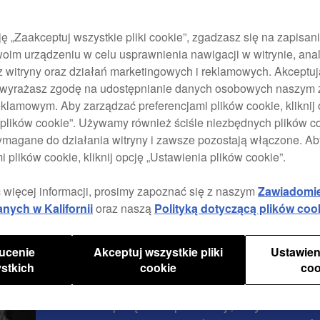
Zobacz więcej
ję „Zaakceptuj wszystkie pliki cookie”, zgadzasz się na zapisan
oim urządzeniu w celu usprawnienia nawigacji w witrynie, anal
z witryny oraz działań marketingowych i reklamowych. Akceptuj
TORAIZ SP-16
TORAIZ AS-1
TORAIZ SQUID
e, wyrażasz zgodę na udostępnianie danych osobowych naszym
klamowym. Aby zarządzać preferencjami plików cookie, kliknij 
plików cookie”. Używamy również ściśle niezbędnych plików coo
ymagane do działania witryny i zawsze pozostają włączone. A
OC & Verde o program
i plików cookie, kliknij opcję „Ustawienia plików cookie”.
TORAIZ SP-16
 więcej informacji, prosimy zapoznać się z naszym
Zawiadomi
Od podbicia sceny przełomowym u
anych w Kalifornii
oraz naszą
Polityką dotyczącą plików coo
duet producentów muzycznych OC 
listach przebojów Beatport i playl
ucenie
Akceptuj wszystkie pliki
Ustawien
dźwięków duet ‒ złożony z urodz
stkich
cookie
coo
O’Connora i Jona Verde ‒ korzyst
sprzętu do produkcji, w tym SP-16.