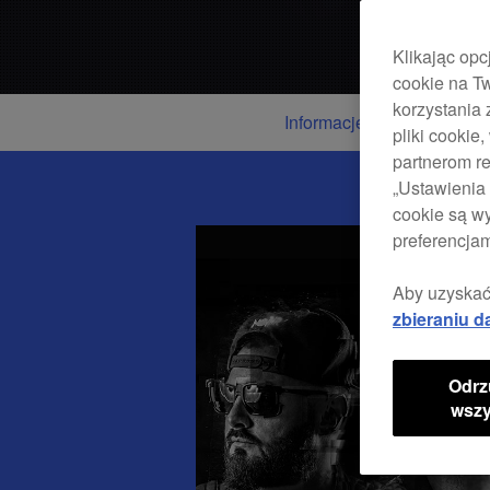
Klikając opc
cookie na Tw
korzystania 
Informacje
pliki cooki
partnerom re
„Ustawienia 
cookie są w
preferencjam
Aby uzyskać
zbieraniu d
Odrz
wszy