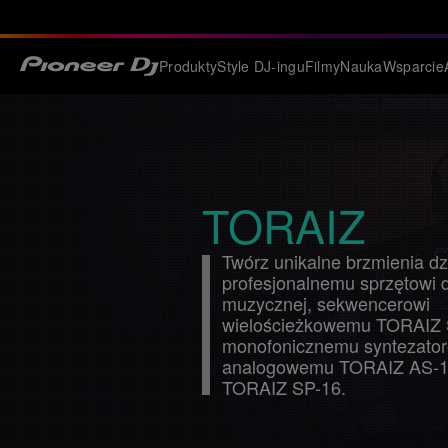
Produkty
Style DJ-ingu
Filmy
Nauka
Wsparcie
TORAIZ
UDOS
TO
Twórz unikalne brzmienia d
profesjonalnemu sprzętowi d
muzycznej, sekwencerowi
wielościeżkowemu TORAIZ
monofonicznemu syntezator
analogowemu TORAIZ AS-1 
TORAIZ SP-16.