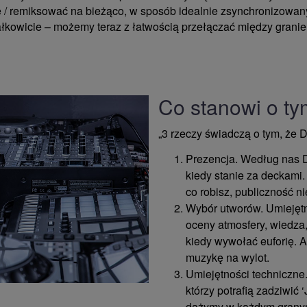
e / remiksować na bieżąco, w sposób idealnie zsynchronizowan
ałkowicie – możemy teraz z łatwością przełączać między grani
Co stanowi o ty
„3 rzeczy świadczą o tym, że DJ
Prezencja. Według nas D
kiedy stanie za deckami.
co robisz, publiczność ni
Wybór utworów. Umiejętn
oceny atmosfery, wiedza,
kiedy wywołać euforię. A
muzykę na wylot.
Umiejętności techniczne.
którzy potrafią zadziwić 
dążymy w każdym granym