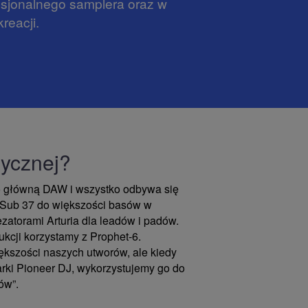
esjonalnego samplera oraz w
reacji.
zycznej?
o główną DAW i wszystko odbywa się
 Sub 37 do większości basów w
zatorami Arturia dla leadów i padów.
kcji korzystamy z Prophet-6.
ększości naszych utworów, ale kiedy
ki Pioneer DJ, wykorzystujemy go do
ów”.