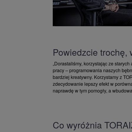
Powiedzcie trochę,
„Dorastaliśmy, korzystając ze starych
pracy – programowania naszych bębnów
bardziej kreatywny. Korzystamy z TO
zdecydowanie lepszy efekt w porównan
naprawdę w tym pomogły, a wbudowane
Co wyróżnia TORAIZ