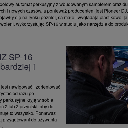
choolowy automat perkusyjny z wbudowanym samplerem oraz 
ych i nowych czasów, a ponieważ producentem jest Pioneer DJ,
ojawiły się na rynku później, są małe i wyglądają plastikowo, 
woleni, wykorzystując SP-16 w studiu jako narzędzie do produ
IZ SP-16
ardziej i
 jest nawigować i zorientować
zystać od razu po
y perkusyjne kryją w sobie
ć 2 lub 3 przyciski, aby do
inuje to wszystko. Ponieważ
są przygotowani do używania
”.