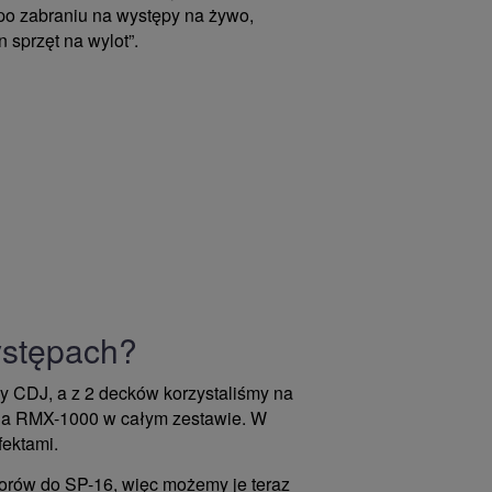
po zabraniu na występy na żywo,
 sprzęt na wylot”.
ystępach?
ły CDJ, a z 2 decków korzystaliśmy na
h na RMX-1000 w całym zestawie. W
fektami.
orów do SP-16, więc możemy je teraz