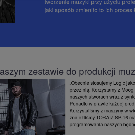
tworzenie muzyki przy użyciu prof
jaki sposób zmieniło to ich proces k
waszym zestawie do produkcji mu
„Obecnie stosujemy Logic jak
przez nią. Korzystamy z Moog
naszych utworach wraz z synte
Ponadto w prawie każdej produ
Korzystaliśmy z maszyny w wi
znaleźliśmy TORAIZ SP-16 mar
programowania naszych bębn