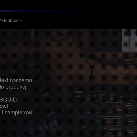
Aktualności
TĘPNIJ
zięki naszemu
o produkcji
 SQUID,
owi
i samplerowi