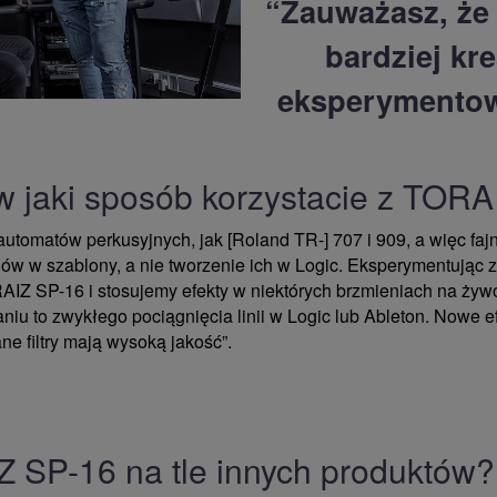
“Zauważasz, że 
bardziej kr
eksperymentow
 w jaki sposób korzystacie z TO
 automatów perkusyjnych, jak [Roland TR-] 707 i 909, a więc faj
 w szablony, a nie tworzenie ich w Logic. Eksperymentując ze
RAIZ SP-16 i stosujemy efekty w niektórych brzmieniach na ży
iu to zwykłego pociągnięcia linii w Logic lub Ableton. Nowe e
 filtry mają wysoką jakość”.
 SP-16 na tle innych produktów?