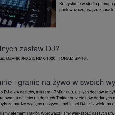
Korzystanie w studiu pomaga 
ponieważ czujesz, że znasz ten
alnych zestaw DJ?
xus, DJM-900NXS2, RMX-1000 i TORAIZ SP-16”.
anie i granie na żywo w swoich w
ko DJ-e z 4 decków, miksera i RMX-1000. 2 z tych decków to by
ontrolowania efektów na deckach Traktor oraz efektów dodanyc
były za bardzo występy na żywo – był to set DJ-ski z wieloma e
liśmy element Traktor. Wprowadziliśmy większość naszych utw