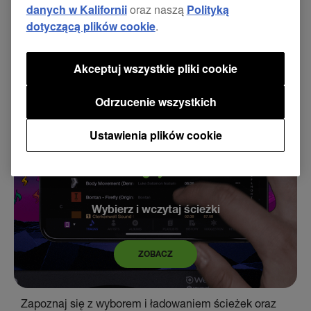
danych w Kalifornii
oraz naszą
Polityką
dotyczącą plików cookie
.
ZOBACZ
Akceptuj wszystkie pliki cookie
Zapoznaj się z układem, funkcjami i elementami
Odrzucenie wszystkich
sterującymi aplikacji WeDJ.
Ustawienia plików cookie
Wybierz i wczytaj ścieżki
ZOBACZ
Zapoznaj się z wyborem i ładowaniem ścieżek oraz