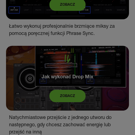
ZOBACZ
Łatwo wykonuj profesjonalnie brzmiące miksy za
pomocą poręcznej funkcji Phrase Sync.
Jak wykonać Drop Mix
ZOBACZ
Natychmiastowe przejście z jednego utworu do
następnego, gdy chcesz zachować energię lub
przejść na inną