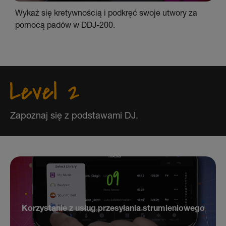
Wykaż się kretywnością i podkręć swoje utwory za
pomocą padów w DDJ-200.
Zapoznaj się z podstawami DJ.
Korzystanie z usług przesyłania strumieniowego