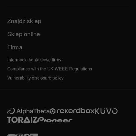
sterownik itp.)
Produkty
Informacje dotyczące wsparcia для aplikacji DJ-a i systemów
Aktualizacje
operacyjnych
Firma
Znajdź sklep
Podręczniki i dokumentacja
Inne
Program certyfikacji AlphaTheta
Wszystkie aktualności
Najczęściej zadawane pytania
Sklep online
Forum społeczności
Serwis, Naprawa, Gwarancja
Firma
Informacje kontaktowe firmy
Compliance with the UK WEEE Regulations
Vulnerability disclosure policy