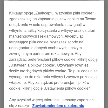
Zobacz jak zainstalować WeDJ i połączyć z DDJ-200
Klikając opcję „Zaakceptuj wszystkie pliki cookie”,
zgadzasz się na zapisanie plików cookie na Twoim
urządzeniu w celu usprawnienia nawigacji w
witrynie, analizy korzystania z witryny oraz działań
marketingowych i reklamowych. Akceptując
Przegląd DDJ-200
targetujące pliki cookie, wyrażasz zgodę na
udostępnianie danych osobowych naszym
zewnętrznym partnerom reklamowym. Aby
ZOBACZ
zarządzać preferencjami plików cookie, kliknij opcję
„Ustawienia plików cookie”. Używamy również
ściśle niezbędnych plików cookie. Te pliki cookie są
Poznaj układ, sterowanie i funkcje DDJ-200.
wymagane do działania witryny i zawsze pozostają
włączone. Aby zarządzać preferencjami plików
cookie, kliknij opcję „Ustawienia plików cookie”.
Aby uzyskać więcej informacji, prosimy zapoznać
się z naszym
Zawiadomieniem o zbieraniu
Przegląd WeDJ