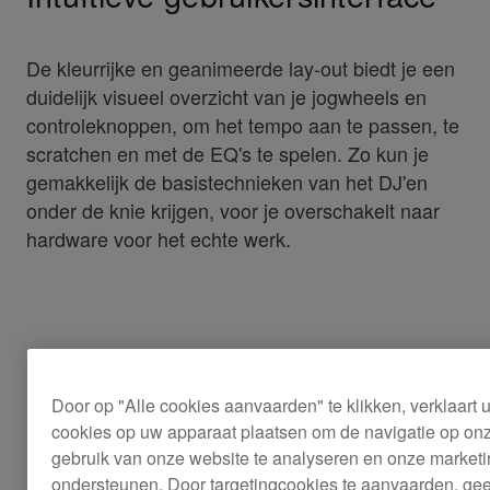
De kleurrijke en geanimeerde lay-out biedt je een
duidelijk visueel overzicht van je jogwheels en
controleknoppen, om het tempo aan te passen, te
scratchen en met de EQ's te spelen. Zo kun je
gemakkelijk de basistechnieken van het DJ'en
onder de knie krijgen, voor je overschakelt naar
hardware voor het echte werk.
Door op "Alle cookies aanvaarden" te klikken, verklaart
cookies op uw apparaat plaatsen om de navigatie op onz
gebruik van onze website te analyseren en onze marketi
ondersteunen. Door targetingcookies te aanvaarden, gee