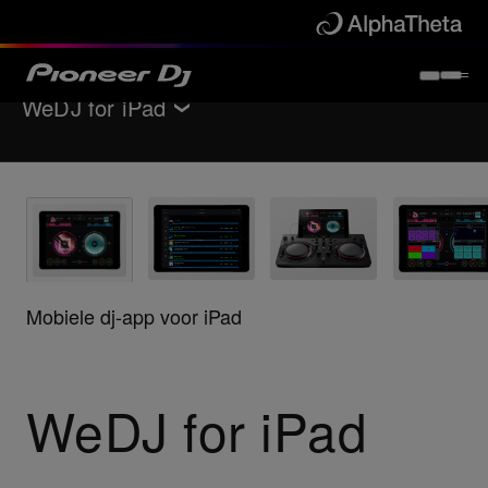
WeDJ for iPad
Terug naar
Software / Interfaces
Belangrijkste kenmerken
Support
Mobiele dj-app voor iPad
Verkooppunten
WeDJ for iPad