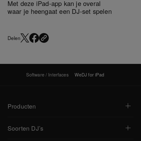
Met deze iPad-app kan je overal
waar je heengaat een DJ-set spelen
Delen
Software / Interfaces
WeDJ for iPad
Producten
Dj-spelers / Draaitafels
Dj-mixers
Soorten DJ’s
Alles-in-één DJ-systemen
DJ-controllers