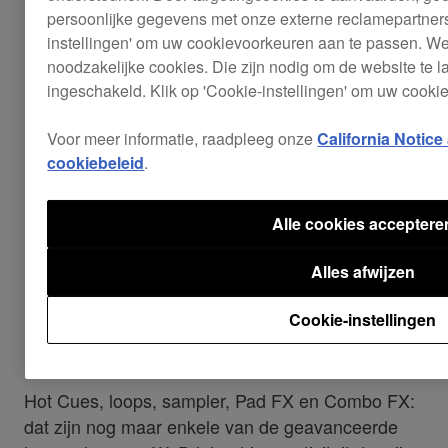
persoonlijke gegevens met onze externe reclamepartners 
instellingen' om uw cookievoorkeuren aan te passen. We 
noodzakelijke cookies. Die zijn nodig om de website te la
ingeschakeld. Klik op 'Cookie-instellingen' om uw cook
Voor meer informatie, raadpleeg onze
California Notice
cookiebeleid
.
Alle cookies acceptere
Alles afwijzen
Kenmerken die je mix een
Cookie-instellingen
boost geven
Hot Cues, loops, sampler, Pad FX en Combo FX:
dat zijn nog maar enkele van de geavanceerde