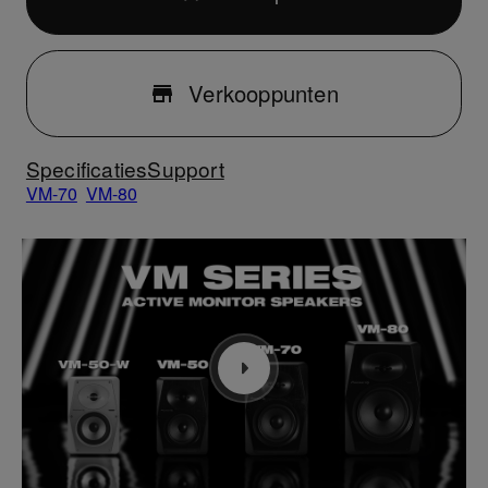
Verkooppunten
Specificaties
Support
VM-70
VM-80