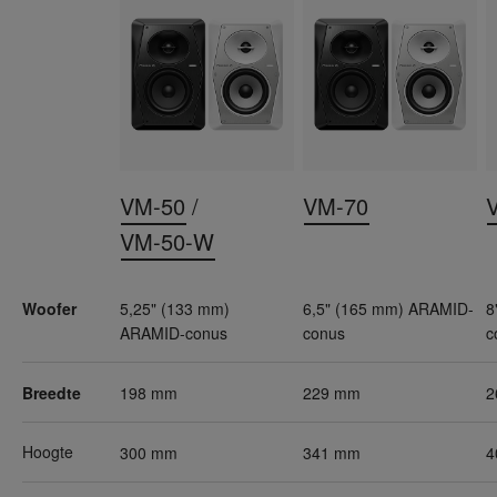
VM-50
/
VM-70
VM-50-W
Woofer
5,25" (133 mm)
6,5" (165 mm) ARAMID-
8
ARAMID-conus
conus
c
Breedte
198 mm
229 mm
2
Hoogte
300 mm
341 mm
4