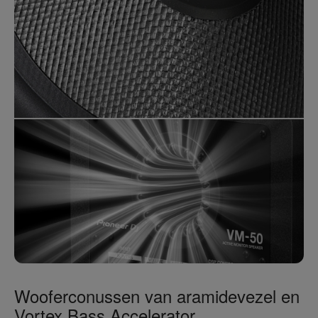
Wooferconussen van aramidevezel en
Vortex Bass Accelerator