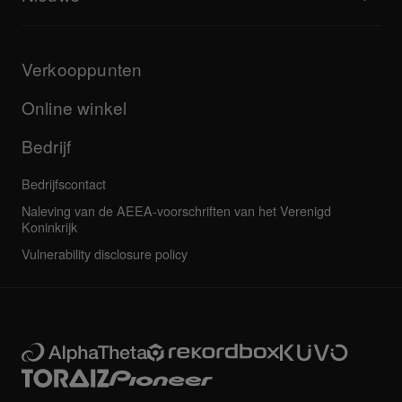
Downloads (firmware, stuurprogramma's enz.)
Dj-applicatie en OS-ondersteuningsinformatie
Producten
Handleidingen & documentatie
Updates
AlphaTheta-certificeringsprogramma
Bedrijf
Verkooppunten
FAQ's
Overige
Communityforum
Al het nieuws
Service, reparatie, garantie
Online winkel
Bedrijf
Bedrijfscontact
Naleving van de AEEA-voorschriften van het Verenigd
Koninkrijk
Vulnerability disclosure policy