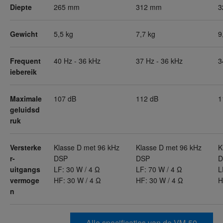
Diepte
265 mm
312 mm
3
Gewicht
5,5 kg
7,7 kg
9
Frequent
40 Hz - 36 kHz
37 Hz - 36 kHz
3
iebereik
Maximale
107 dB
112 dB
1
geluidsd
ruk
Versterke
Klasse D met 96 kHz
Klasse D met 96 kHz
K
r-
DSP
DSP
D
uitgangs
LF: 30 W / 4 Ω
LF: 70 W / 4 Ω
L
vermoge
HF: 30 W / 4 Ω
HF: 30 W / 4 Ω
H
n
Alle specificaties van de VM-50