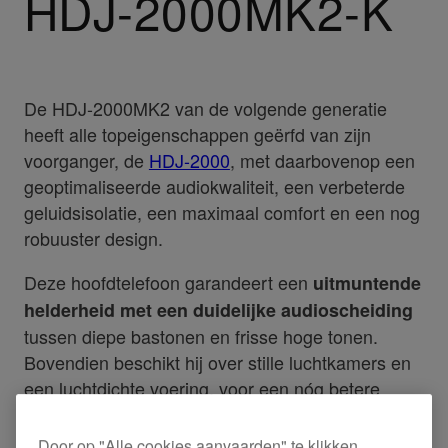
HDJ-2000MK2-K
De HDJ-2000MK2 van de volgende generatie
heeft alle topeigenschappen geërfd van zijn
voorganger, de
HDJ-2000
, met daarbovenop een
geoptimaliseerde audiokwaliteit, een verbeterde
geluidsisolatie, een maximaal comfort en een nog
robuuster design.
Deze hoofdtelefoon garandeert een
uitmuntende
helderheid met een duidelijke audioscheiding
tussen diepe bastonen en frisse hoge tonen.
Bovendien beschikt hij over stille luchtkamers en
een luchtdichte voering, voor een nóg betere
geluidsisolatie en om het zuivere geluid te leveren
dat je nodig hebt om te monitoren in de luidste
Door op "Alle cookies aanvaarden" te klikken,