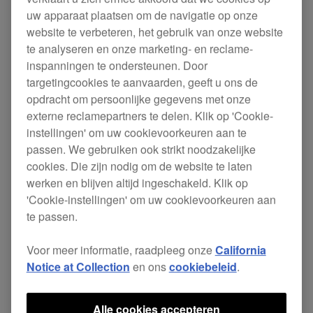
uw apparaat plaatsen om de navigatie op onze
website te verbeteren, het gebruik van onze website
te analyseren en onze marketing- en reclame-
De SVM-1000, ontworpen om te gebruiken met
inspanningen te ondersteunen. Door
onze
DVJ-1000
DVD/CD-decks, verleent je een
targetingcookies te aanvaarden, geeft u ons de
uitgebreide controle door
alle audio- en video-
opdracht om persoonlijke gegevens met onze
.
elementen van je optreden te synchroniseren
externe reclamepartners te delen. Klik op 'Cookie-
instellingen' om uw cookievoorkeuren aan te
Zelfs pure audio-DJ's kunnen - synchroon met de
passen. We gebruiken ook strikt noodzakelijke
muziek - gemakkelijk visuals toevoegen uit de
cookies. Die zijn nodig om de website te laten
ingebouwde visualiser van de SVM-1000.
werken en blijven altijd ingeschakeld. Klik op
'Cookie-instellingen' om uw cookievoorkeuren aan
Uitgerust met een
,
LCD-aanraakscherm
een
te passen.
, 96 kHz/
indrukwekkende waaier van effecten
24-bit
en MIDI-
geluid van studiokwaliteit
Voor meer informatie, raadpleeg onze
California
connectiviteit werkt de SVM-1000 ongeveer
Notice at Collection
en ons
cookiebeleid
.
hetzelfde als onze bekroonde DJM-serie. Dat
betekent dat voor DJ's de deuren naar totale AV-
Alle cookies accepteren