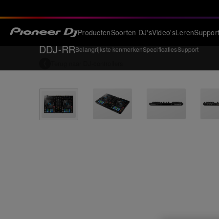
Producten
Soorten DJ's
Video's
Leren
Suppor
DDJ-RR
Belangrijkste kenmerken
Specificaties
Support
Terug naar
DJ-controllers