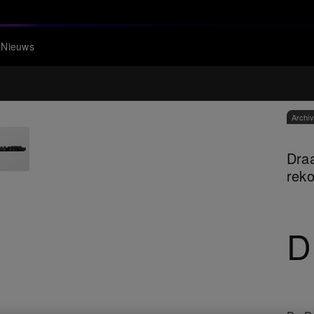
t
Nieuws
Archi
Draa
reko
D