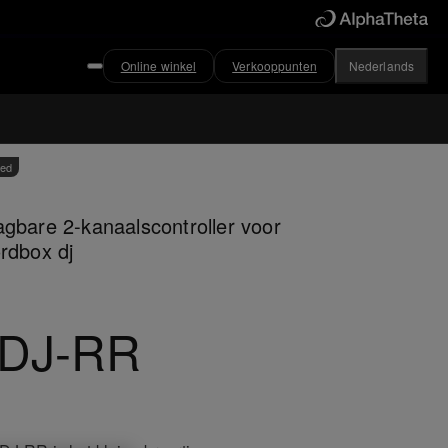
Online winkel
Verkooppunten
Nederlands
ved
gbare 2-kanaalscontroller voor
rdbox dj
DJ-RR