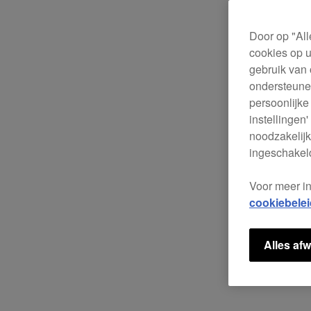
Door op "All
cookies op u
gebruik van 
ondersteunen
persoonlijke
instellingen
noodzakelijk
ingeschakeld
Voor meer i
cookiebelei
Alles afw