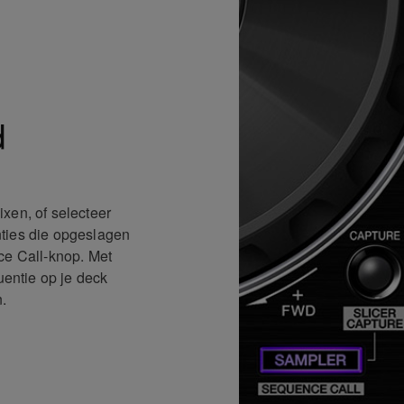
d
xen, of selecteer
ties die opgeslagen
ce Call-knop. Met
entie op je deck
.