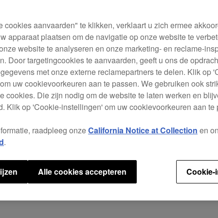
De DD
profe
en d
e cookies aanvaarden" te klikken, verklaart u zich ermee akkoo
intuï
w apparaat plaatsen om de navigatie op onze website te verbet
jogin
onze website te analyseren en onze marketing- en reclame-ins
Pads
. Door targetingcookies te aanvaarden, geeft u ons de opdrac
 gegevens met onze externe reclamepartners te delen. Klik op '
Deze
' om uw cookievoorkeuren aan te passen. We gebruiken ook stri
contr
e cookies. Die zijn nodig om de website te laten werken en blijve
Rele
. Klik op 'Cookie-instellingen' om uw cookievoorkeuren aan te
met é
vier 
nformatie, raadpleeg onze
California Notice at Collection
en o
d
.
Speci
ijzen
Alle cookies accepteren
Cookie-i