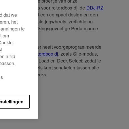
J-RR is het kleine broertje van onze
ssionele controllers voor rekordbox dj, de
DDJ-RZ
e
DDJ-RX
. Hij heeft een compact design en een
rd dat we
tieve lay-out met grote jogwheels, verlichte on-
eren, het
dicatoren en aanrakingsgevoelige Performance
panningen te
.
ht om
Cookie-
 2-kanaalscontroller heeft voorgeprogrammeerde
kt
oletoetsen voor
rekordbox dj
, zoals Slip-modus,
n altijd
ase FX, Sequence Load en Deck Select, zodat je
 passen.
én druk op een toets kunt schakelen tussen alle
je 4 rekordbox dj-decks.
ns
ficaties
Support
nstellingen