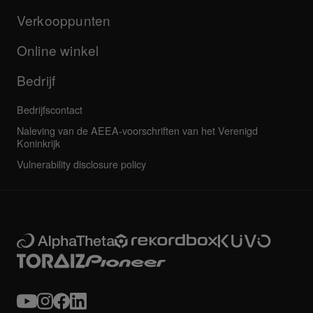
Updates
AlphaTheta-certificeringsprogramma
Bedrijf
Verkooppunten
FAQ's
Overige
Communityforum
Al het nieuws
Service, reparatie, garantie
Online winkel
Bedrijf
Bedrijfscontact
Naleving van de AEEA-voorschriften van het Verenigd
Koninkrijk
Vulnerability disclosure policy