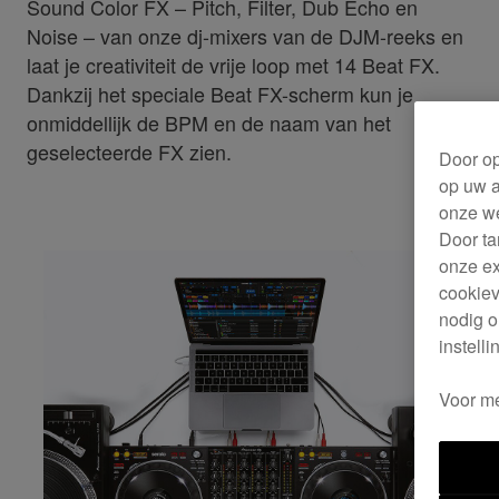
Sound Color FX – Pitch, Filter, Dub Echo en
Noise – van onze dj-mixers van de DJM-reeks en
laat je creativiteit de vrije loop met 14 Beat FX.
Dankzij het speciale Beat FX-scherm kun je
onmiddellijk de BPM en de naam van het
geselecteerde FX zien.
Door op
op uw a
onze we
Door ta
onze ex
cookiev
nodig o
instell
Voor me