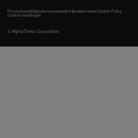
Privacybeleid
Gebruiksvoorwaarden
Handelsmerken
Cookie Policy
Cookie-instellingen
© AlphaTheta Corporation