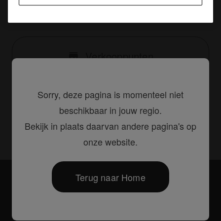
De bovenplateaus en steunen worden apart
verkocht.
Verkooppunten
Sorry, deze pagina is momenteel niet
beschikbaar in jouw regio.
Delen
Bekijk in plaats daarvan andere pagina's op
onze website.
Terug naar Home
Accessoires
PRODJ-XDJ1000PLA2