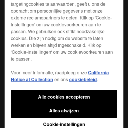
targetingcookies te aanvaarden, geeft u ons de
opdracht om persoonlijke gegevens met onze
externe reclamepartners te delen. Klik op 'Cookie-
instellingen' om uw cookievoorkeuren aan te
Maximaliseer de ruimte in de booth en verleng de
passen. We gebruiken ook strikt noodzakelijke
levensduur van je apparaat met ons assortiment
cookies. Die zijn nodig om de website te laten
stevige plateaus en steunen voor CDJ's, XDJ's en
werken en blijven altijd ingeschakeld. Klik op
FX-units. Dit plateau is op maat gemaakt voor de
'Cookie-instellingen' om uw cookievoorkeuren aan
XDJ-1000
en heeft een solide, verzwaard en
te passen.
en een
gebalanceerd design
duurzame
. Elk plateau
afwerking met poedercoating
Voor meer informatie, raadpleeg onze
California
uitgerust met
en zes
Notice at Collection
en ons
cookiebeleid
.
antivibratiekussentjes
bevestigingsgaten met meegeleverde schroeven.
Andere handige designtroeven zijn onder andere
Alle cookies accepteren
hun verstelbare hoogte en hoek, hun verbeterde
luchtstroomcapaciteit, en het
via de
kabelbeheer
Alles afwijzen
steel van de steun.
Cookie-instellingen