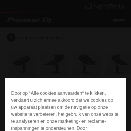
Terug naar
Accessoires
Bovenplateau voor de XDJ-1000
Door op "Alle cookies aanvaarden" te klikken,
verklaart u zich ermee akkoord dat we cookies op
uw apparaat plaatsen om de navigatie op onze
PRODJ-
website te verbeteren, het gebruik van onze website
te analyseren en onze marketing- en reclame-
XDJ1000PLA2
inspanningen te ondersteunen. Door