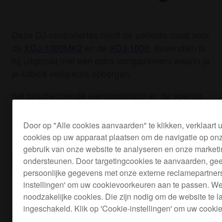
Deze DJ-controllertas heeft dé perfecte maat voor
de
XDJ-1000MK2
en de
XDJ-1000.
Bovendien is
hij uitgerust met een extra compartiment waarin je
je kabels veilig kunt opbergen.
het beschermende eierdopschuim en de voering
van fleece voorkomen dat je materiaal
beschadigd raakt door trillingen en schokken.
Door op "Alle cookies aanvaarden" te klikken, verklaart
cookies op uw apparaat plaatsen om de navigatie op onz
gebruik van onze website te analyseren en onze marketi
Verkooppunten
ondersteunen. Door targetingcookies te aanvaarden, gee
persoonlijke gegevens met onze externe reclamepartners 
instellingen' om uw cookievoorkeuren aan te passen. We 
noodzakelijke cookies. Die zijn nodig om de website te la
ingeschakeld. Klik op 'Cookie-instellingen' om uw cook