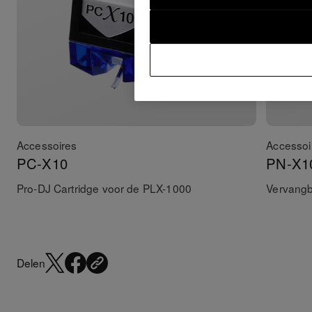
Accessoires
Accessoi
PC-X10
PN-X1
Pro-DJ Cartridge voor de PLX-1000
Vervangb
Delen