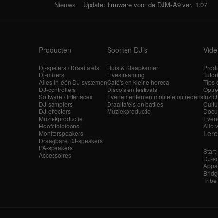
Nieuws
Update: firmware voor de DJM-A9 ver. 1.07
Producten
Soorten DJ’s
Vide
Dj-spelers / Draaitafels
Huis & Slaapkamer
Produ
Dj-mixers
Livestreaming
Tutor
Alles-in-één DJ-systemen
Café's en kleine horeca
Tips 
DJ-controllers
Disco's en festivals
Optre
Software / Interfaces
Evenementen en mobiele optredens
Inzic
DJ-samplers
Draaitafels en battles
Cultu
DJ-effectors
Muziekproductie
Docu
Muziekproductie
Even
Hoofdtelefoons
Alle 
Ler
Monitorspeakers
Draagbare DJ-speakers
PA-speakers
Start
Accessoires
DJ-sc
Appar
Bridg
Tribe