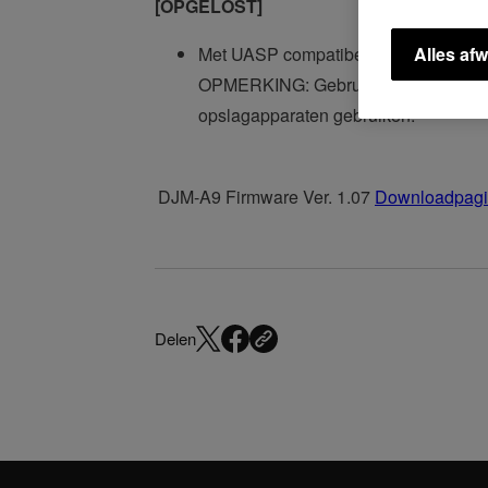
[OPGELOST]
Met UASP compatibele USB-opslagap
Alles afw
OPMERKING: Gebruik een niet-UASP 
opslagapparaten gebruiken.
DJM-A9 Firmware Ver. 1.07
Downloadpag
Delen