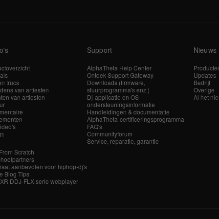
o's
Support
Nieuws
ctoverzicht
AlphaTheta Help Center
Producte
ials
Ontdek Support Gateway
Updates
en trucs
Downloads (firmware,
Bedrijf
dens van artiesten
stuurprogramma's enz.)
Overige
hten van artiesten
Dj-applicatie en OS-
Al het ni
ur
ondersteuningsinformatie
mentaire
Handleidingen & documentatie
ementen
AlphaTheta-certificeringsprogramma
video's
FAQ's
en
Communityforum
Service, reparatie, garantie
 From Scratch
hoolpartners
aat aanbevolen voor hiphop-dj's
e Blog Tips
 XR DDJ-FLX-serie webplayer