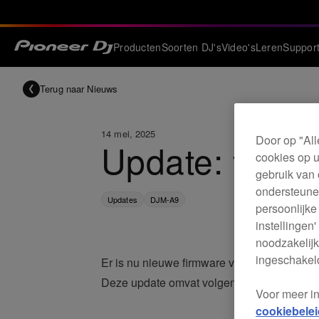
Producten
Soorten DJ's
Video's
Leren
Suppor
Terug naar Nieuws
14 mei, 2025
Door op "All
Update: firmw
cookies op u
gebruik van 
ondersteunen
Updates
DJM-A9
persoonlijke
instellingen
noodzakelijk
ingeschakeld
Er is nu nieuwe firmware voor de DJM-A9 b
Deze update omvat volgende wijzigingen.
Voor meer i
cookiebelei