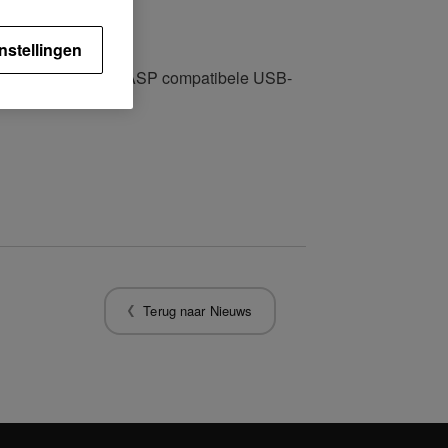
nstellingen
date kun je met UASP compatibele USB-
Terug naar Nieuws