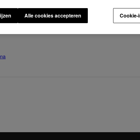
paraten werden niet herkend.
ijzen
Alle cookies accepteren
Cookie-i
USB-opslagapparaat om deze update toe te passen. Na de up
ina