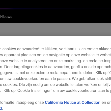
t
Nieuws
e cookies aanvaarden" te klikken, verklaart u zich ermee akkoo
are voor de DJM-A9 
w apparaat plaatsen om de navigatie op onze website te verbet
onze website te analyseren en onze marketing- en reclame-ins
. Door targetingcookies te aanvaarden, geeft u ons de opdrac
 gegevens met onze externe reclamepartners te delen. Klik op '
' om uw cookievoorkeuren aan te passen. We gebruiken ook stri
e cookies. Die zijn nodig om de website te laten werken en blijve
. Klik op 'Cookie-instellingen' om uw cookievoorkeuren aan te
eschikbaar.
nformatie, raadpleeg onze
California Notice at Collection
en o
d
.