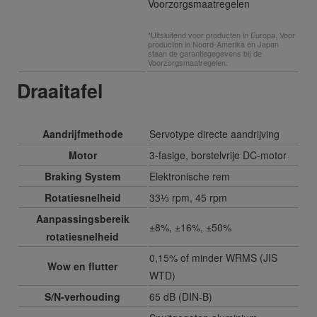
Voorzorgsmaatregelen
*Uitsluitend voor producten in Europa. Voor
producten in Noord-Amerika en Japan
staan de garantiegegevens bij de
Voorzorgsmaatregelen.
Draaitafel
Aandrijfmethode
Servotype directe aandrijving
Motor
3-fasige, borstelvrije DC-motor
Braking System
Elektronische rem
Rotatiesnelheid
33⅓ rpm, 45 rpm
Aanpassingsbereik
±8%, ±16%, ±50%
rotatiesnelheid
0,15% of minder WRMS (JIS
Wow en flutter
WTD)
S/N-verhouding
65 dB (DIN-B)