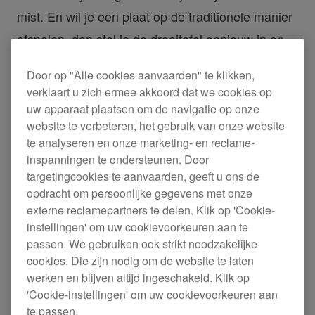
mist. En wil je een plaat op de traditionele manier
afspelen, dan stel je de draaitafel opnieuw in op
analoge modus en gebruik je de toonarm zoals je
Door op "Alle cookies aanvaarden" te klikken,
dat normaal zou doen.
verklaart u zich ermee akkoord dat we cookies op
uw apparaat plaatsen om de navigatie op onze
website te verbeteren, het gebruik van onze website
Hoe je je draaitafels ook wenst, de PLX-CRSS12
te analyseren en onze marketing- en reclame-
past zich aan jouw stijl aan. Zo kun je de
inspanningen te ondersteunen. Door
draaiknop op de meegeleverde
MAGVEL CLAMP
targetingcookies te aanvaarden, geeft u ons de
opdracht om persoonlijke gegevens met onze
aanpassen om te veranderen hoe 'heavy' of 'light'
externe reclamepartners te delen. Klik op 'Cookie-
je plaat moet aanvoelen. In de Utility-instellingen
instellingen' om uw cookievoorkeuren aan te
kun je ook de torsie van de draaitafel bijsturen: er
passen. We gebruiken ook strikt noodzakelijke
cookies. Die zijn nodig om de website te laten
zijn 3 snelheden waaruit je kunt kiezen.
werken en blijven altijd ingeschakeld. Klik op
'Cookie-instellingen' om uw cookievoorkeuren aan
Je ziet meteen dat de PLX-CRSS12 is ontworpen
te passen.