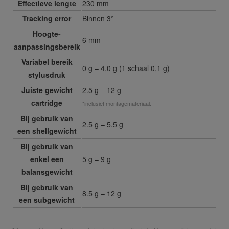
Effectieve lengte
230 mm
Tracking error
Binnen 3°
Hoogte-
6 mm
aanpassingsbereik
Variabel bereik
0 g – 4,0 g (1 schaal 0,1 g)
stylusdruk
Juiste gewicht
2.5 g – 12 g
cartridge
*inclusief montagemateriaal.
Bij gebruik van
2.5 g – 5.5 g
een shellgewicht
Bij gebruik van
enkel een
5 g – 9 g
balansgewicht
Bij gebruik van
8.5 g – 12 g
een subgewicht