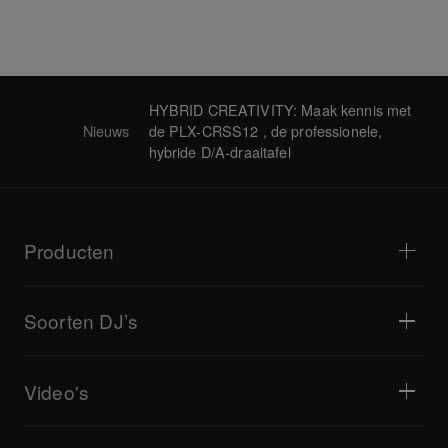
HYBRID CREATIVITY: Maak kennis met
Nieuws
de PLX-CRSS12 , de professionele,
hybride D/A-draaitafel
Producten
Dj-spelers / Draaitafels
Dj-mixers
Soorten DJ’s
Alles-in-één DJ-systemen
DJ-controllers
Huis & Slaapkamer
Software / Interfaces
Livestreaming
DJ-samplers
Video's
Café's en kleine horeca
DJ-effectors
Disco's en festivals
Muziekproductie
Productoverzicht
Evenementen en mobiele optredens
Hoofdtelefoons