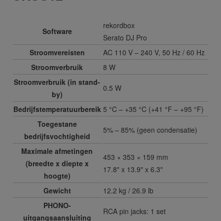
rekordbox
Software
Serato DJ Pro
Stroomvereisten
AC 110 V – 240 V, 50 Hz / 60 Hz
Stroomverbruik
8 W
Stroomverbruik (in stand-
0.5 W
by)
Bedrijfstemperatuurbereik
5 °C – +35 °C (+41 °F – +95 °F)
Toegestane
5% – 85% (geen condensatie)
bedrijfsvochtigheid
Maximale afmetingen
453 × 353 × 159 mm
(breedte x diepte x
17.8" x 13.9" x 6.3"
hoogte)
Gewicht
12.2 kg / 26.9 lb
PHONO-
RCA pin jacks: 1 set
uitgangsaansluiting