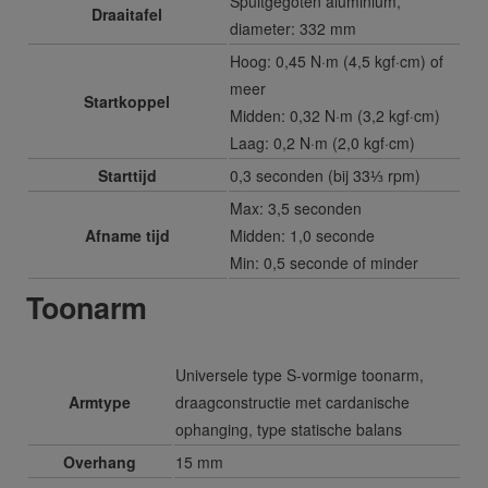
Spuitgegoten aluminium,
Draaitafel
diameter: 332 mm
Hoog: 0,45 N·m (4,5 kgf·cm) of
meer
Startkoppel
Midden: 0,32 N·m (3,2 kgf·cm)
Laag: 0,2 N·m (2,0 kgf·cm)
Starttijd
0,3 seconden (bij 33⅓ rpm)
Max: 3,5 seconden
Afname tijd
Midden: 1,0 seconde
Min: 0,5 seconde of minder
Toonarm
Universele type S-vormige toonarm,
Armtype
draagconstructie met cardanische
ophanging, type statische balans
Overhang
15 mm