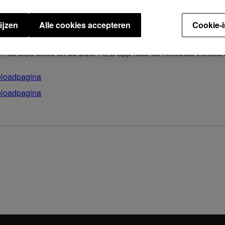
men worden automatisch toegevoegd aan opnames in DJM-REC 
ijzen
Alle cookies accepteren
Cookie-i
rk.
van de CDJ-3000 en de DJM-REC app naar de nieuwste versies b
loadpagina
loadpagina