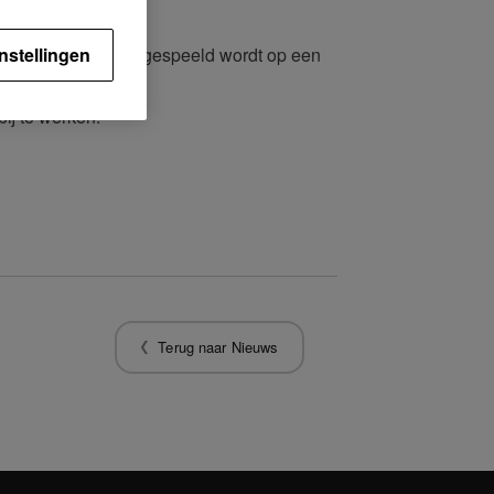
wanneer muziek afgespeeld wordt op een
nstellingen
ij te werken.
Terug naar Nieuws