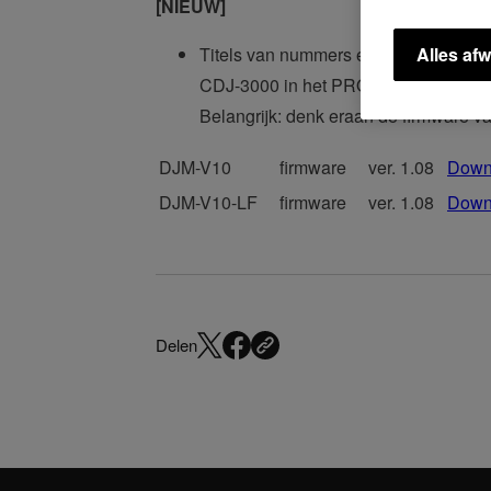
[NIEUW]
Titels van nummers en artiestenna
Alles afw
CDJ-3000 in het PRO DJ LINK-netwe
Belangrijk: denk eraan de firmware 
DJM-V10
firmware
ver. 1.08
Down
DJM-V10-LF
firmware
ver. 1.08
Down
Delen