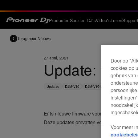
Producten
Soorten DJ's
Video's
Leren
Suppor
Terug naar Nieuws
27 april, 2021
Door op "All
Update: firm
cookies op u
gebruik van 
ondersteunen
Updates
DJM-V10
DJM-V10-LF
persoonlijke
instellingen
noodzakelijk
ingeschakeld
Er is nieuwe firmware voor de DJM-V10 e
Deze updates omvatten volgende verander
Voor meer i
cookiebelei