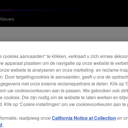
t
Nieuws
e cookies aanvaarden" te klikken, verklaart u zich ermee akkoo
ware DJM-V10 / DJM
w apparaat plaatsen om de navigatie op onze website te verbet
onze website te analyseren en onze marketing- en reclame-ins
. Door targetingcookies te aanvaarden, geeft u ons de opdrac
 gegevens met onze externe reclamepartners te delen. Klik op '
' om uw cookievoorkeuren aan te passen. We gebruiken ook stri
e cookies. Die zijn nodig om de website te laten werken en blijve
. Klik op 'Cookie-instellingen' om uw cookievoorkeuren aan te
n DJM-V10-LF beschikbaar.
ingen.
nformatie, raadpleeg onze
California Notice at Collection
en o
d
.