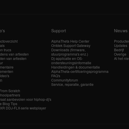
o's
Support
Nieuws
ctoverzicht
AlphaTheta Help Center
Producte
ials
Ontdek Support Gateway
Updates
en trucs
Downloads (firmware,
Bedrijf
dens van artiesten
stuurprogramma's enz.)
Overige
hten van artiesten
Dj-applicatie en OS-
Al het ni
ur
ondersteuningsinformatie
mentaire
Handleidingen & documentatie
ementen
AlphaTheta-certificeringsprogramma
video's
FAQ's
en
Communityforum
Service, reparatie, garantie
 From Scratch
hoolpartners
aat aanbevolen voor hiphop-dj's
e Blog Tips
 XR DDJ-FLX-serie webplayer