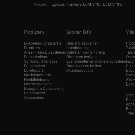
Nieuws
Update: firmware DJM-V10 / DJM-V10-LF
Producten
Soorten DJ’s
Vide
Dj-spelers / Draaitafels
Huis & Slaapkamer
Produ
Dj-mixers
Livestreaming
Tutor
Alles-in-één DJ-systemen
Café's en kleine horeca
Tips 
DJ-controllers
Disco's en festivals
Optre
Software / Interfaces
Evenementen en mobiele optredens
Inzic
DJ-samplers
Draaitafels en battles
Cultu
DJ-effectors
Muziekproductie
Docu
Muziekproductie
Even
Hoofdtelefoons
Alle 
Ler
Monitorspeakers
Draagbare DJ-speakers
PA-speakers
Start
Accessoires
DJ-sc
Appar
Bridg
Tribe