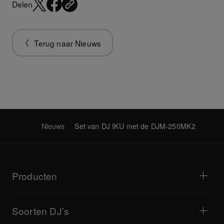
Delen
Terug naar Nieuws
Nieuws
Set van DJ IKU met de DJM-250MK2
Producten
Dj-spelers / Draaitafels
Dj-mixers
Soorten DJ’s
Alles-in-één DJ-systemen