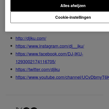
Alles afwijzen
Cookie-instellingen
DJM-250MK2-set met DJ IKU
http://djiku.com/
https://www.instagram.com/dj__iku/
https://www.facebook.com/DJ-IKU-
1293002174116705/
https://twitter.com/djiku
https://www.youtube.com/channel/UCvDbmyT