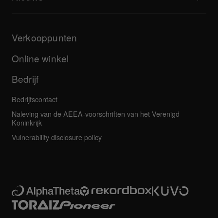
Downloads (firmware, stuurprogramma's enz.)
Dj-applicatie en OS-ondersteuningsinformatie
Producten
Handleidingen & documentatie
Updates
AlphaTheta-certificeringsprogramma
Bedrijf
Verkooppunten
FAQ's
Overige
Communityforum
Al het nieuws
Service, reparatie, garantie
Online winkel
Bedrijf
Bedrijfscontact
Naleving van de AEEA-voorschriften van het Verenigd
Koninkrijk
Vulnerability disclosure policy