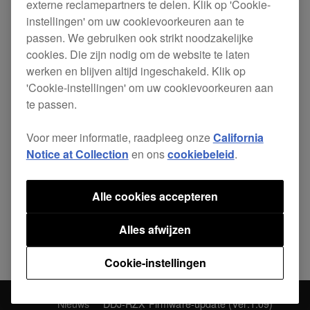
externe reclamepartners te delen. Klik op 'Cookie-
functie werkten niet correct bij firmware
instellingen' om uw cookievoorkeuren aan te
1.08.
passen. We gebruiken ook strikt noodzakelijke
cookies. Die zijn nodig om de website te laten
werken en blijven altijd ingeschakeld. Klik op
'Cookie-instellingen' om uw cookievoorkeuren aan
te passen.
Delen
Voor meer informatie, raadpleeg onze
California
Notice at Collection
en ons
cookiebeleid
.
Terug naar Nieuws
Alle cookies accepteren
Alles afwijzen
Cookie-instellingen
Nieuws
DDJ-RZX Firmware-update (Ver.1.09)