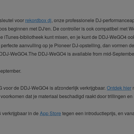
sleutel voor
rekordbox dj
, onze professionele DJ-performanceap
doos beginnen met DJ'en. De controller is ook compatibel met W
e iTunes-bibliotheek kunt mixen, en je kunt de DDJ-WeGO4 ook
e perfecte aanvulling op je Pioneer DJ-opstelling, dan vormen d
 de DDJ-WeGO4.The DDJ-WeGO4 is available from mid-Septembe
september.
or de DDJ-WeGO4 is afzonderlijk verkrijgbaar.
Ontdek hier
m
oorkomen dat je materiaal beschadigd raakt door trillingen en s
 verkrijgbaar in de
App Store
tegen een introductieprijs, en vana