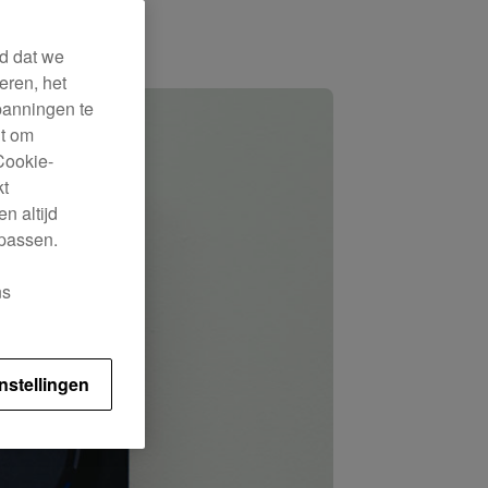
rd dat we
eren, het
panningen te
ht om
Cookie-
kt
n altijd
 passen.
ns
nstellingen