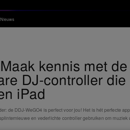
t
Nieuws
: Maak kennis met 
re DJ-controller die
 en iPad
rder: de DDJ-WeGO4 is perfect voor jou! Het is hét perfecte a
splinternieuwe en vederlichte controller gebruiken om muziek u