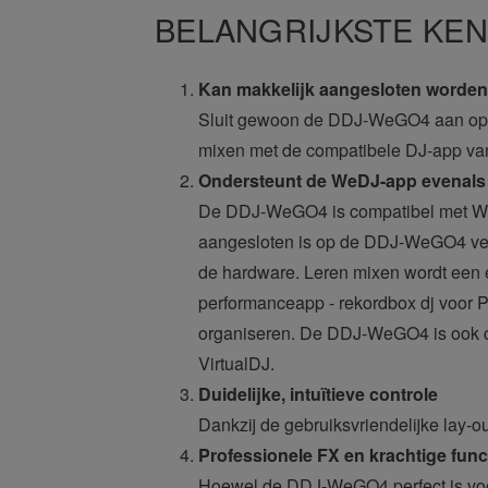
BELANGRIJKSTE KE
Kan makkelijk aangesloten worden 
Sluit gewoon de DDJ-WeGO4 aan op je
mixen met de compatibele DJ-app van
Ondersteunt de WeDJ-app evenals 
De DDJ-WeGO4 is compatibel met WeDJ
aangesloten is op de DDJ-WeGO4 veran
de hardware. Leren mixen wordt een e
performanceapp - rekordbox dj voor P
organiseren. De DDJ-WeGO4 is ook co
VirtualDJ.
Duidelijke, intuïtieve controle
Dankzij de gebruiksvriendelijke lay-
Professionele FX en krachtige func
Hoewel de DDJ-WeGO4 perfect is voor 