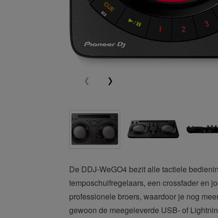
De DDJ-WeGO4 bezit alle tactiele bedienin
temposchuifregelaars, een crossfader en j
professionele broers, waardoor je nog meer
gewoon de meegeleverde USB- of Lightning-k