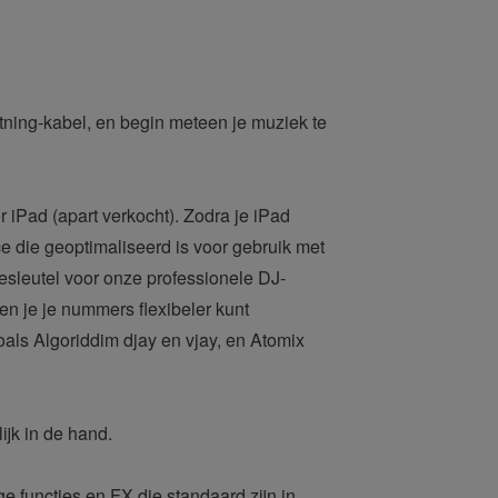
ing-kabel, en begin meteen je muziek te
Pad (apart verkocht). Zodra je iPad
 die geoptimaliseerd is voor gebruik met
esleutel voor onze professionele DJ-
en je je nummers flexibeler kunt
ls Algoriddim djay en vjay, en Atomix
jk in de hand.
 functies en FX die standaard zijn in