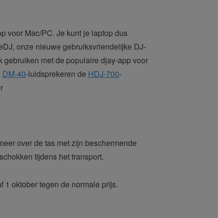
p voor Mac/PC. Je kunt je laptop dus
eDJ, onze nieuwe gebruiksvriendelijke DJ-
 gebruiken met de populaire djay-app voor
e
DM-40
-luidsprekeren de
HDJ-700
-
r
eer over de tas met zijn beschermende
chokken tijdens het transport.
f 1 oktober tegen de normale prijs.