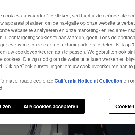
e cookies aanvaarden" te klikken, verklaart u zich ermee akkoo
w apparaat plaatsen om de navigatie op onze website te verbet
onze website te analyseren en onze marketing- en reclame-ins
. Door targetingcookies te aanvaarden, geeft u ons de opdrac
 gegevens met onze externe reclamepartners te delen. Klik op '
' om uw cookievoorkeuren aan te passen. We gebruiken ook stri
e cookies. Die zijn nodig om de website te laten werken en blijve
. Klik op 'Cookie-instellingen' om uw cookievoorkeuren aan te
nformatie, raadpleeg onze
California Notice at Collection
en o
d
.
ijzen
Alle cookies accepteren
Cookie-i