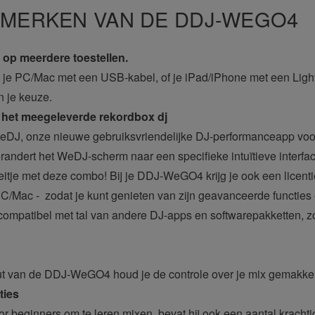
NMERKEN VAN DE DDJ-WEGO4
op meerdere toestellen.
 PC/Mac met een USB-kabel, of je iPad/iPhone met een Lightn
 je keuze.
het meegeleverde rekordbox dj
, onze nieuwe gebruiksvriendelijke DJ-performanceapp voor i
dert het WeDJ-scherm naar een specifieke intuïtieve interface
itje met deze combo! Bij je DDJ-WeGO4 krijg je ook een licenti
C/Mac - zodat je kunt genieten van zijn geavanceerde functies 
mpatibel met tal van andere DJ-apps en softwarepakketten, zoa
out van de DDJ-WeGO4 houd je de controle over je mix gemakkeli
ties
beginners om te leren mixen, bevat hij ook een aantal krachtige