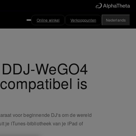
Online winkel
Verkooppunten
Nederlands
de DDJ-WeGO4
 compatibel is
pparaat voor beginnende DJ's om de wereld
it je iTunes-bibliotheek van je iPad of