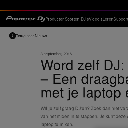
Producten
Soorten DJ's
Video's
Leren
Suppor
Terug naar Nieuws
8 september, 2016
Word zelf DJ
– Een draagba
met je laptop
Wil je zelf graag DJ'en? Zoek dan niet ve
van het mixen in te stappen. Je kunt deze 
laptop te mixen.