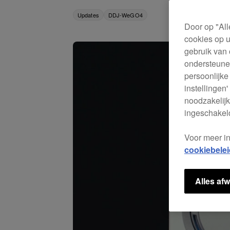
Updates
DDJ-WeGO4
Door op "All
cookies op u
gebruik van 
ondersteunen
persoonlijke
instellingen
noodzakelijk
ingeschakeld
Voor meer i
cookiebelei
Alles afw