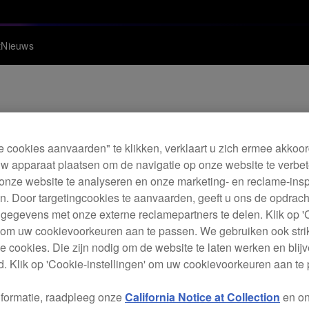
t
Nieuws
ware- & driverupdat
e cookies aanvaarden" te klikken, verklaart u zich ermee akkoo
w apparaat plaatsen om de navigatie op onze website te verbet
onze website te analyseren en onze marketing- en reclame-ins
. Door targetingcookies te aanvaarden, geeft u ons de opdrac
 gegevens met onze externe reclamepartners te delen. Klik op '
' om uw cookievoorkeuren aan te passen. We gebruiken ook stri
e cookies. Die zijn nodig om de website te laten werken en blijve
te (Ver.1.04)
. Klik op 'Cookie-instellingen' om uw cookievoorkeuren aan te
nformatie, raadpleeg onze
California Notice at Collection
en o