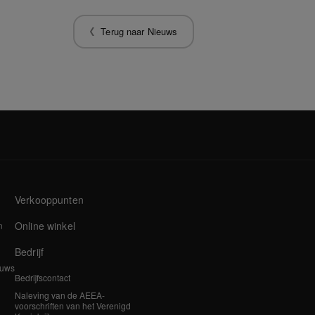
Terug naar Nieuws
Verkooppunten
Online winkel
n
Bedrijf
euws
Bedrijfscontact
Naleving van de AEEA-
voorschriften van het Verenigd