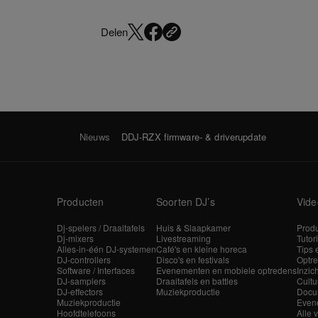
Delen
Nieuws
DDJ-RZX firmware- & driverupdate
Producten
Soorten DJ’s
Vide
Dj-spelers / Draaitafels
Huis & Slaapkamer
Produ
Dj-mixers
Livestreaming
Tutor
Alles-in-één DJ-systemen
Café's en kleine horeca
Tips 
DJ-controllers
Disco's en festivals
Optre
Software / Interfaces
Evenementen en mobiele optredens
Inzic
DJ-samplers
Draaitafels en battles
Cultu
DJ-effectors
Muziekproductie
Docu
Muziekproductie
Even
Hoofdtelefoons
Alle 