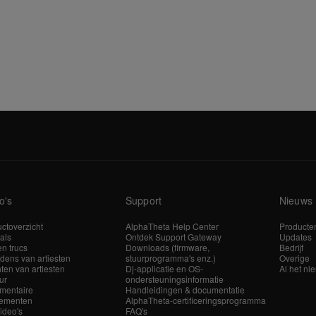
o's
Support
Nieuws
ctoverzicht
AlphaTheta Help Center
Producte
ials
Ontdek Support Gateway
Updates
en trucs
Downloads (firmware,
Bedrijf
dens van artiesten
stuurprogramma's enz.)
Overige
hten van artiesten
Dj-applicatie en OS-
Al het ni
ur
ondersteuningsinformatie
mentaire
Handleidingen & documentatie
ementen
AlphaTheta-certificeringsprogramma
video's
FAQ's