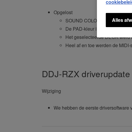
cookiebelei
Opgelost
Alles afw
SOUND COLOR FX werkte niet c
De PAD-kleur in SAMPLER-modus
Het geselecteerde DECK werd
Heel af en toe werden de MIDI-
DDJ-RZX driverupdate
Wijziging
We hebben de eerste driversoftware