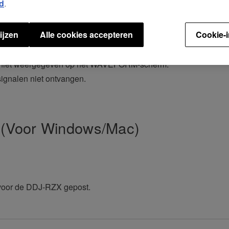
d
.
ijzen
Alle cookies accepteren
Cookie-i
orrect.
 werkte niet correct.
 niet weergegeven op het WAVEFORM-scherm.
signalen niet ontvangen.
 (Voor Windows/Mac)
 voor de DDJ-RZX gepost.