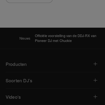
Officiële voorstelling van de DDJ-RX van
Nieuws
Pioneer DJ met Chuckie
Producten
Dj-spelers / Draaitafels
Dj-mixers
Soorten DJ’s
Alles-in-één DJ-systemen
DJ-controllers
Huis & Slaapkamer
Software / Interfaces
Livestreaming
DJ-samplers
Video's
Café's en kleine horeca
DJ-effectors
Disco's en festivals
Muziekproductie