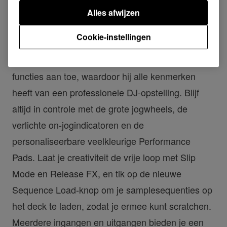
de nieuwe beschermende draagtas DJC-
Alles afwijzen
B/WEGO3+BAG, die afzonderlijk verkrijgbaar is.
Cookie-instellingen
De DDJ-RR voegt daar nog een hoop extra
functies aan toe, waardoor hij alle kenmerken
heeft van een professionele DJ-opstelling. Blijf
altijd in controle met de grote jogwheels, de
verlichte on-jogindicatoren en de
personaliseerbare veelkleurige Performance
Pads. Laat je creativiteit de vrije loop met Slip
Mode en Release FX, en tik op de nieuwe
Sequence Load-knop om je samplesequenties op
het deck te laden, zodat je ermee kunt scratchen.
Meerdere ingangen en uitgangen bieden je een