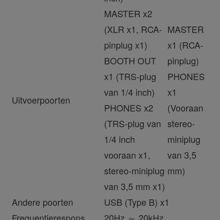
MASTER x2
(XLR x1, RCA-
MASTER
pinplug x1)
x1 (RCA-
BOOTH OUT
pinplug)
x1 (TRS-plug
PHONES
van 1/4 inch)
x1
Uitvoerpoorten
PHONES x2
(Vooraan
(TRS-plug van
stereo-
1/4 inch
miniplug
vooraan x1,
van 3,5
stereo-miniplug
mm)
van 3,5 mm x1)
Andere poorten
USB (Type B) x1
Frequentierespons
20Hz ～ 20kHz