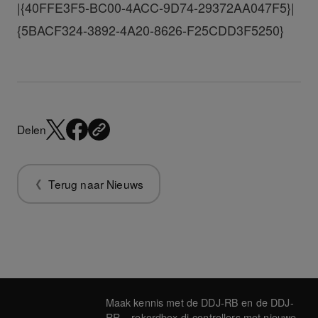
|{40FFE3F5-BC00-4ACC-9D74-29372AA047F5}|
{5BACF324-3892-4A20-8626-F25CDD3F5250}
Delen
Terug naar Nieuws
Maak kennis met de DDJ-RB en de DDJ-
RR – rekordbox dj-controllers met nieuwe