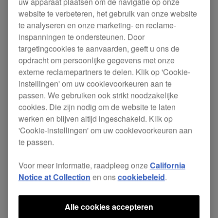
uw apparaat plaatsen om de navigatie op onze
krachtige rekordbox dj-software.
website te verbeteren, het gebruik van onze website
te analyseren en onze marketing- en reclame-
inspanningen te ondersteunen. Door
De DDJ-RB is een instapcontroller, die gevoed
targetingcookies te aanvaarden, geeft u ons de
wordt via USB; hij biedt je alles wat je nodig hebt
opdracht om persoonlijke gegevens met onze
externe reclamepartners te delen. Klik op 'Cookie-
om van start te gaan met de krachtige rekordbox
instellingen' om uw cookievoorkeuren aan te
dj-software. Zijn lay-out is die van een
passen. We gebruiken ook strikt noodzakelijke
professionele DJ-opstelling, met play/cue-
cookies. Die zijn nodig om de website te laten
werken en blijven altijd ingeschakeld. Klik op
knoppen, jogwheels en een VU-niveaumeter. Met
'Cookie-instellingen' om uw cookievoorkeuren aan
de Performance Pads kun je Hot Cues, Beat
te passen.
Jump, Pad FX en Slicer activeren, en er is ook
Voor meer informatie, raadpleeg onze
California
een nieuwe knop voor de nieuwe functie
Notice at Collection
en ons
cookiebeleid
.
Sequence Call. De lichte en flexibele controller
ondersteunt PC Master Out, en is dan ook perfect
Alle cookies accepteren
om mee rond te reizen. Hij past nauwsluitend in