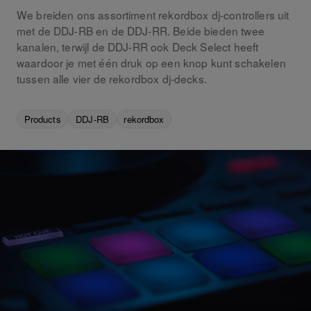
We breiden ons assortiment rekordbox dj-controllers uit
met de DDJ-RB en de DDJ-RR. Beide bieden twee
kanalen, terwijl de DDJ-RR ook Deck Select heeft
waardoor je met één druk op een knop kunt schakelen
tussen alle vier de rekordbox dj-decks.
Products
DDJ-RB
rekordbox