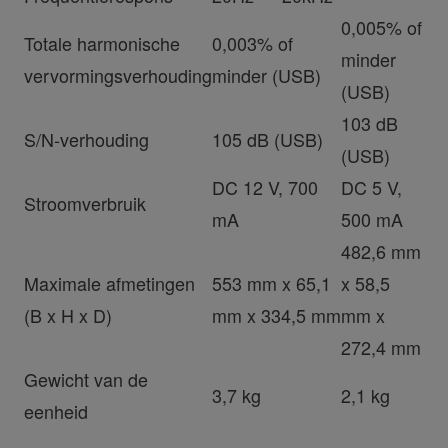
0,005% of
Totale harmonische
0,003% of
minder
vervormingsverhouding
minder (USB)
(USB)
103 dB
S/N-verhouding
105 dB (USB)
(USB)
DC 12 V, 700
DC 5 V,
Stroomverbruik
mA
500 mA
482,6 mm
Maximale afmetingen
553 mm x 65,1
x 58,5
(B x H x D)
mm x 334,5 mm
mm x
272,4 mm
Gewicht van de
3,7 kg
2,1 kg
eenheid