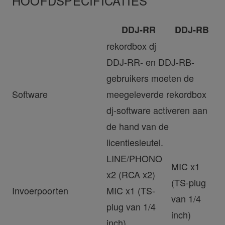
HOOFDSPECIFICATIES
DDJ-RR
DDJ-RB
rekordbox dj
DDJ-RR- en DDJ-RB-
gebruikers moeten de
Software
meegeleverde rekordbox
dj-software activeren aan
de hand van de
licentiesleutel.
LINE/PHONO
MIC x1
x2 (RCA x2)
(TS-plug
Invoerpoorten
MIC x1 (TS-
van 1/4
plug van 1/4
inch)
inch)