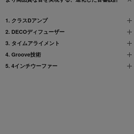
1. クラスDアンプ
音の歪みを抑え、より力強い音とバランスのとれた音を実
2. DECOディフューザー
現するクラスDアンプと高処理レートの96kHzサンプリン
トゥイーター部に採用した音の指向性を広げるDECO技術
3. タイムアライメント
グDSPを搭載しました。
による凸形状ディフューザーが進化したことにより、前モ
4インチのウーファーとトゥイーターの前後の距離差を調
4. Groove技術
デルのDM-40より広いスイートスポットと立体感のある音
整したことで、再生音の帯域間の位相ズレが軽減され、く
像を実現します。
バスレフダクトの開口部には、DM-40に搭載されているク
5. 4インチウーファー
っきりとした正確な音像を再現します。
リアな低音を再生する当社独自のGroove技術を採用するこ
4インチウーファーにより、音量を上げても音がひずむこ
とで、壁などの反射の影響を受けずに迫力のある低音を実
となく迫力のある音像を再現します。
現します。
キャビネットのフロント部を曲面にすることで、キャビネ
ット表面での不要な音の干渉を抑制して、広がりのある高
域再生を実現します。