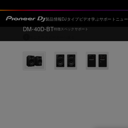
製品情報
DJタイプ
ビデオ
学ぶ
サポート
ニュー
DM-40D-BT
特徴
スペック
サポート
モニタースピーカー
へ戻る