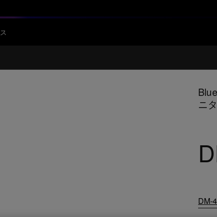
ス
Bl
ニ
D
DM-