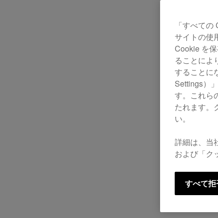
「すべての 
サイトの使
Cookie
ることによ
することにな
Settin
す。これら
たれます。
い。
詳細は、当
および「ク
すべて拒