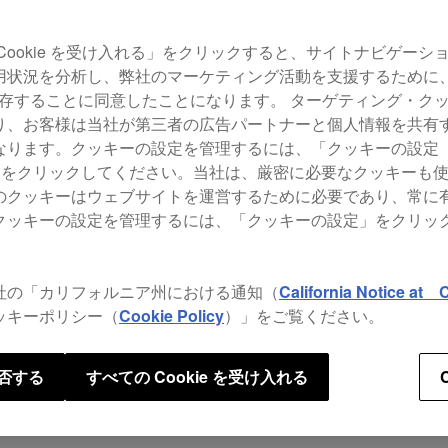
DM
し、
Cookie を受け入れる」をクリックすると、サイトナビゲーシ
臨場
用状況を分析し、弊社のマーケティング活動を支援するために
音質
 を保存することに同意したことになります。 ターゲティング・ク
も、
り、お客様は当社が第三者の広告パートナーと個人情報を共有
ドを
ります。クッキーの設定を管理するには、「クッキーの設定（Co
せる
gs）」をクリックしてください。当社は、厳密に必要なクッキーも
のクッキーはウェブサイトを運営するために必要であり、常に
クッキーの設定を管理するには、「クッキーの設定」をクリッ
$23
社の「カリフォルニア州における通知（
California Notice at C
ッキーポリシー（
Cookie Policy
）」をご覧ください。
否する
すべての Cookie を受け入れる