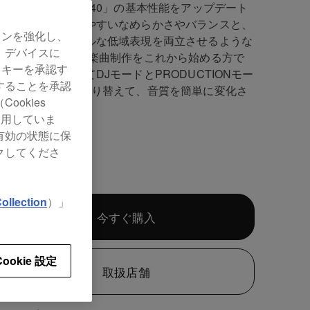
シリーズは、「DM-40」の基本性能をアップデート
細部まで聞き取りやすいなめらかさやバランスと、
ョンを強化し、
感あふれるパワフルな低域表現を両立させるような
、デバイスに
にしました。DJや楽曲制作をこれから始める方で
ッキーを承認す
用途や環境に応じてDJモードとPRODUCTIONモー
することを承認
ノブ1つの操作で切り替えて、音質を簡単に変化さ
okies
ことができます。
使用していま
有効の状態に保
クしてくださ
9
ollection
）」
今すぐ購入
Cookie 設定
取扱店舗