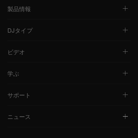
製品情報
DJプレーヤー / ターンテーブル
DJミキサー
DJタイプ
オールインワンDJシステム
DJコントローラー
ホーム / ベッドルーム
ソフトウェア / インターフェース
ライブストリーミング
DJサンプラー
ビデオ
ミニクラブ / バー・ラウンジ
DJエフェクター
ビッグクラブ / フェスティバル
音楽制作
製品概要
イベント / モバイルDJ
ヘッドホン
チュートリアル
バトル / パフォーマンス
モニタースピーカー
学ぶ
ヒント・テクニック
音楽制作
ポータブルDJスピーカー
アーティストパフォーマンス
PAスピーカー
DJの始め方・クイックガイド
アーティストインタビュー
アクセサリー
DJスクール
カルチャー
サポート
Open format/Hip Hop DJにお勧めの製品
ドキュメンタリー
Bridge Blog Tips
イベント
AlphaTheta Help Center
Tribe XR DDJ-FLXシリーズ Webプレーヤー
すべてのビデオ
サポートゲートウェイを見る
ニュース
ファームウェア・ドライバのダウンロード
DJアプリケーション・OS対応情報
製品リリース
取扱説明書などのドキュメント
更新情報
AlphaTheta認証プログラム