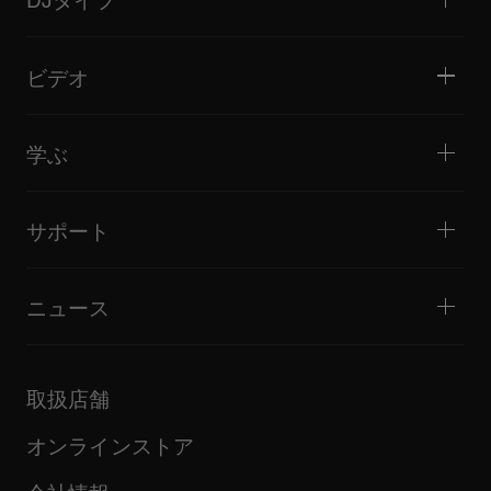
オールインワンDJシステム
DJコントローラー
ホーム / ベッドルーム
ソフトウェア / インターフェース
ライブストリーミング
DJサンプラー
ビデオ
ミニクラブ / バー・ラウンジ
DJエフェクター
ビッグクラブ / フェスティバル
音楽制作
製品概要
イベント / モバイルDJ
ヘッドホン
チュートリアル
バトル / パフォーマンス
モニタースピーカー
学ぶ
ヒント・テクニック
音楽制作
ポータブルDJスピーカー
アーティストパフォーマンス
PAスピーカー
DJの始め方・クイックガイド
アーティストインタビュー
アクセサリー
DJスクール
カルチャー
サポート
Open format/Hip Hop DJにお勧めの製品
ドキュメンタリー
Bridge Blog Tips
イベント
AlphaTheta Help Center
Tribe XR DDJ-FLXシリーズ Webプレーヤー
すべてのビデオ
サポートゲートウェイを見る
ニュース
ファームウェア・ドライバのダウンロード
DJアプリケーション・OS対応情報
製品リリース
取扱説明書などのドキュメント
更新情報
AlphaTheta認証プログラム
企業情報
取扱店舗
FAQ
その他
コミュニティフォーラム
すべてのニュース
サービス、修理、保証
オンラインストア