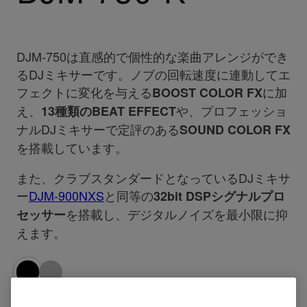
DJM-750は直感的で個性的な楽曲アレンジができ
るDJミキサーです。ノブの回転速度に連動してエ
フェクトに変化を与える
に加
BOOST COLOR FX
え、
や、プロフェッショ
13種類のBEAT EFFECT
ナルDJミキサーで定評のある
SOUND COLOR FX
を搭載しています。
また、クラブスタンダードとなっているDJミキサ
ー
DJM-900NXS
と同等の
32bit DSPシグナルプロ
を搭載し、デジタルノイズを最小限に抑
セッサー
えます。