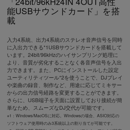
「24bit/96kHz4IN 4OUT高性
能USBサウンドカード」を搭
載
入力4系統、出力4系統のステレオ音声信号を同時
に入出力できる*1USBサウンドカードを搭載して
います。24bit/96kHzのハイサンプリング処理に
より、音質が劣化することなく各音声信号を入出
力できます。また、PCにインストールした設定
ユーティリティツール*2を使うことで、DJプレイ
や楽曲の録音、制作など、用途に応じてミキサー
からの出力信号経路を変更することができます。
さらに、USB端子を天面に設置しており接続が簡
単なため、スムーズなDJ交代が可能です。
※1：Windows/MacOSに対応。Windowsの場合、ASIO対応の
ソフトウェア使用時のみ3系統以上の割り当てが可能です。