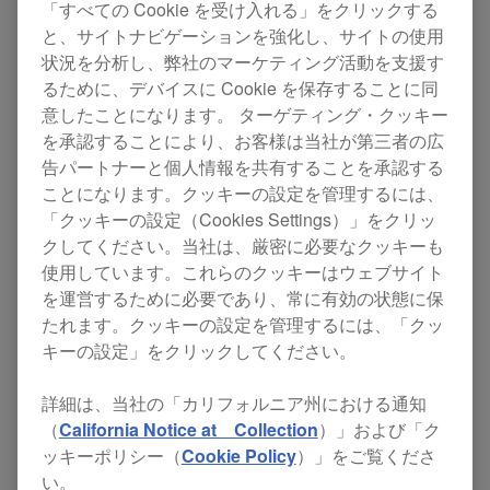
「すべての Cookie を受け入れる」をクリックする
次世代モデル: DJM-750MK2
と、サイトナビゲーションを強化し、サイトの使用
状況を分析し、弊社のマーケティング活動を支援す
るために、デバイスに Cookie を保存することに同
意したことになります。 ターゲティング・クッキー
DJM-750MK2を購入
を承認することにより、お客様は当社が第三者の広
告パートナーと個人情報を共有することを承認する
ことになります。クッキーの設定を管理するには、
スペック
サポート
「クッキーの設定（Cookies Settings）」をクリッ
クしてください。当社は、厳密に必要なクッキーも
使用しています。これらのクッキーはウェブサイト
を運営するために必要であり、常に有効の状態に保
たれます。クッキーの設定を管理するには、「クッ
キーの設定」をクリックしてください。
詳細は、当社の「カリフォルニア州における通知
（
California Notice at Collection
）」および「ク
ッキーポリシー（
Cookie Policy
）」をご覧くださ
い。