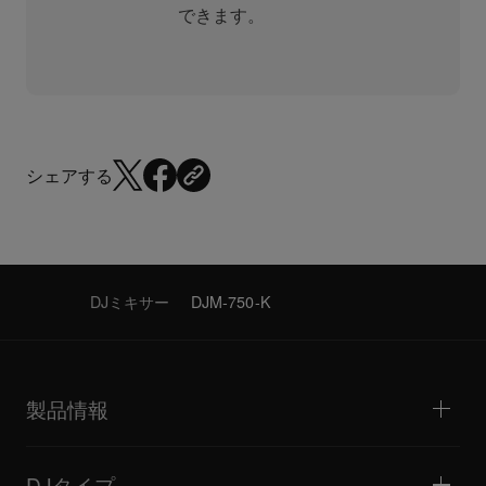
できます。
シェアする
DJミキサー
DJM-750-K
製品情報
DJプレーヤー / ターンテーブル
DJミキサー
DJタイプ