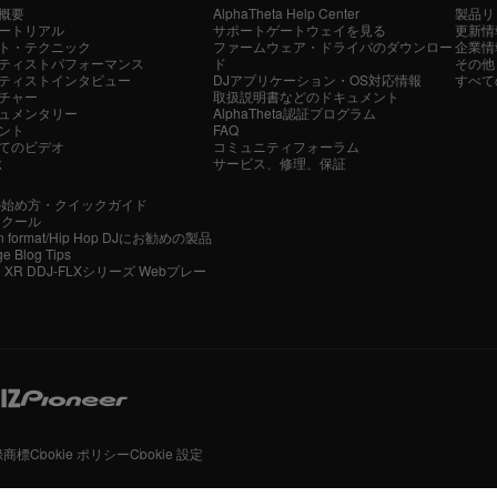
概要
AlphaTheta Help Center
製品リ
ートリアル
サポートゲートウェイを見る
更新情
ト・テクニック
ファームウェア・ドライバのダウンロー
企業情
ティストパフォーマンス
ド
その他
ティストインタビュー
DJアプリケーション・OS対応情報
すべて
チャー
取扱説明書などのドキュメント
ュメンタリー
AlphaTheta認証プログラム
ント
FAQ
てのビデオ
コミュニティフォーラム
ぶ
サービス、修理、保証
の始め方・クイックガイド
スクール
n format/Hip Hop DJにお勧めの製品
ge Blog Tips
be XR DDJ-FLXシリーズ Webプレー
録商標
Cookie ポリシー
Cookie 設定