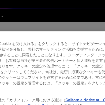
ス
Archi
Cookie を受け入れる」をクリックすると、サイトナビゲーシ
用状況を分析し、弊社のマーケティング活動を支援するために
CDJ-
 を保存することに同意したことになります。 ターゲティング・ク
り、お客様は当社が第三者の広告パートナーと個人情報を共有
ります。クッキーの設定を管理するには、「クッキーの設定（Co
P
gs）」をクリックしてください。当社は、厳密に必要なクッキーも
のクッキーはウェブサイトを運営するために必要であり、常に
クッキーの設定を管理するには、「クッキーの設定」をクリッ
社の「カリフォルニア州における通知（
California Notice at C
Light