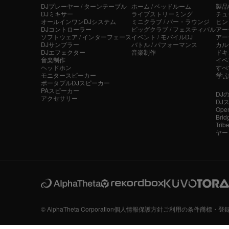
DJプレーヤー / ターンテーブル
ホーム / ベッドルーム
製品
DJミキサー
ライブストリーミング
チュ
オールインワンDJシステム
ミニクラブ / バー・ラウンジ
ヒン
DJコントローラー
ビッグクラブ / フェスティバル
アー
ソフトウェア / インターフェース
イベント / モバイルDJ
アー
DJサンプラー
バトル / パフォーマンス
カル
DJエフェクター
音楽制作
ドキ
音楽制作
イベ
ヘッドホン
すべ
学
モニタースピーカー
ポータブルDJスピーカー
PAスピーカー
DJ
アクセサリー
DJ
Ope
Brid
Tri
ヤー
© AlphaTheta Corporation
個人情報保護方針
ご利用の条件
商標・登