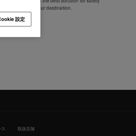
 the PRO-900FLT is the best solution for safely
ng your player to your destination.
Cookie 設定
ース
取扱店舗