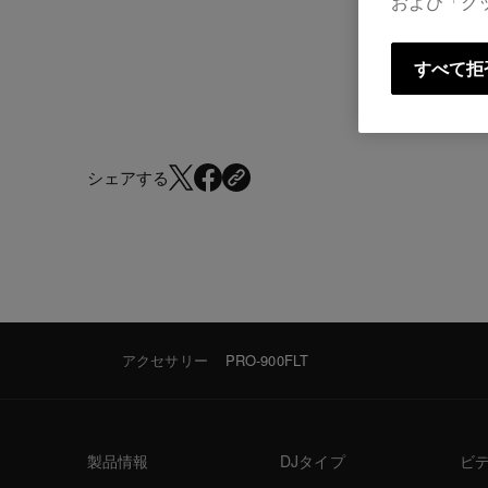
および「ク
すべて拒
シェアする
アクセサリー
PRO-900FLT
製品情報
DJタイプ
ビ