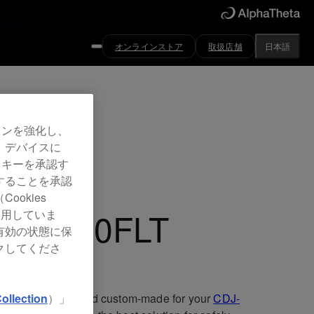
オンラインストア
取扱店舗
日本語
ved
ョンを強化し、
、デバイスに
900 flightcase
ッキーを承認す
することを承認
okies
RO-900FLT
使用していま
有効の状態に保
クしてくださ
ollection
）」
weight, durable and custom-made for your
CDJ-