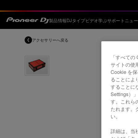
製品情報
DJタイプ
ビデオ
学ぶ
サポート
ニュー
アクセサリー
へ戻る
「すべての 
サイトの使
Cookie
ることによ
することにな
Settin
す。これら
たれます。
い。
詳細は、当