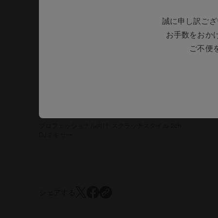
誠に申し訳ござ
お手数をおか
ご不便
DJミキサー
DJM-S11
プロフェッショナル向け スクラッチスタイル 2ch
DJミキサー
シェアする