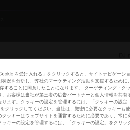
ス
DJ 
Cookie を受け入れる」をクリックすると、サイトナビゲーシ
D
用状況を分析し、弊社のマーケティング活動を支援するために
 を保存することに同意したことになります。 ターゲティング・ク
り、お客様は当社が第三者の広告パートナーと個人情報を共有
ります。クッキーの設定を管理するには、「クッキーの設定（Co
gs）」をクリックしてください。当社は、厳密に必要なクッキーも
This 
のクッキーはウェブサイトを運営するために必要であり、常に
クッキーの設定を管理するには、「クッキーの設定」をクリッ
The b