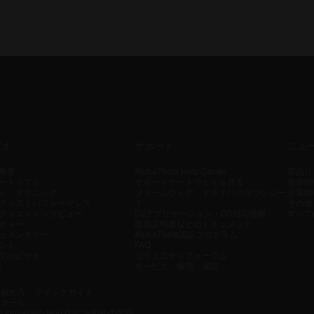
デオ
サポート
ニュ
概要
AlphaTheta Help Center
製品リ
ートリアル
サポートゲートウェイを見る
更新情
ト・テクニック
ファームウェア・ドライバのダウンロー
企業情
ティストパフォーマンス
ド
その他
ティストインタビュー
DJアプリケーション・OS対応情報
すべて
チャー
取扱説明書などのドキュメント
ュメンタリー
AlphaTheta認証プログラム
ント
FAQ
てのビデオ
コミュニティフォーラム
ぶ
サービス、修理、保証
の始め方・クイックガイド
スクール
n format/Hip Hop DJにお勧めの製品