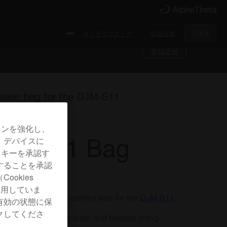
オンラインストア
取扱店舗
日本語
取扱店舗
mixer bag for the DJM-S11
ョンを強化し、
JC-S11 Bag
、デバイスに
ッキーを承認す
することを承認
okies
使用していま
DJ mixer bag is the perfect size for the
DJM-S11
有効の状態に保
クしてくださ
ag's protective egg-foam and fleeced lining