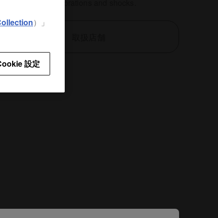
nt damage from vibrations and shocks.
ollection
）」
取扱店舗
Cookie 設定