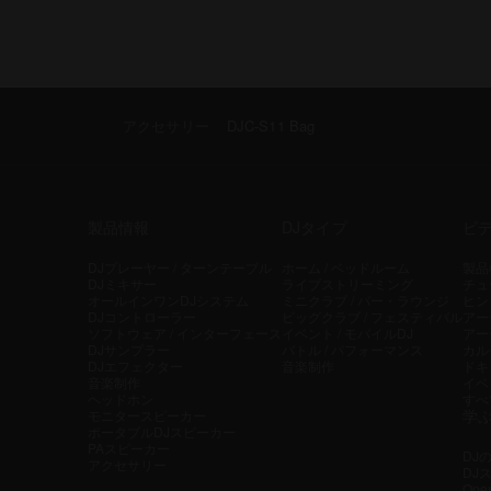
アクセサリー
DJC-S11 Bag
製品情報
DJタイプ
ビ
DJプレーヤー / ターンテーブル
ホーム / ベッドルーム
製品
DJミキサー
ライブストリーミング
チュ
オールインワンDJシステム
ミニクラブ / バー・ラウンジ
ヒン
DJコントローラー
ビッグクラブ / フェスティバル
アー
ソフトウェア / インターフェース
イベント / モバイルDJ
アー
DJサンプラー
バトル / パフォーマンス
カル
DJエフェクター
音楽制作
ドキ
音楽制作
イベ
ヘッドホン
すべ
学
モニタースピーカー
ポータブルDJスピーカー
PAスピーカー
DJ
アクセサリー
DJ
Ope