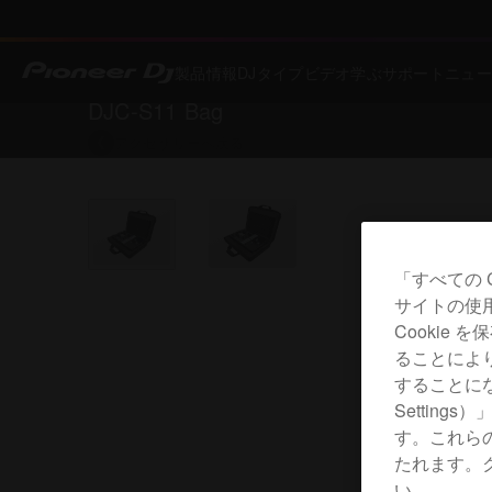
製品情報
DJタイプ
ビデオ
学ぶ
サポート
ニュー
DJC-S11 Bag
アクセサリー
へ戻る
「すべての 
サイトの使
Cookie
ることによ
することにな
Settin
す。これら
たれます。
い。