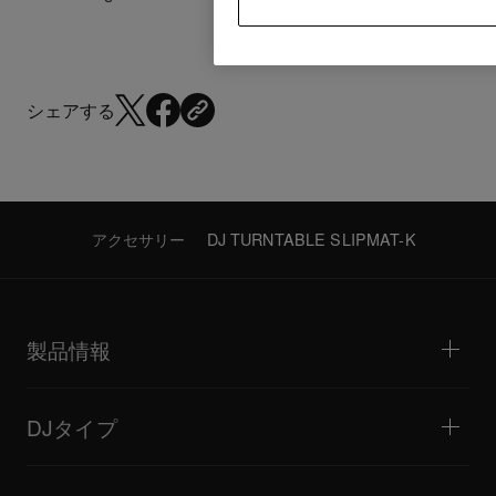
シェアする
アクセサリー
DJ TURNTABLE SLIPMAT-K
製品情報
DJプレーヤー / ターンテーブル
DJミキサー
DJタイプ
オールインワンDJシステム
DJコントローラー
ホーム / ベッドルーム
ソフトウェア / インターフェース
ライブストリーミング