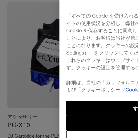
「すべての Cookie を受け
イトの使用状況を分析し、弊社
Cookie を保存することに同
ことにより、お客様は当社が第
ことになります。クッキーの設定
Settings）」をクリックし
これらのクッキーはウェブサイ
す。クッキーの設定を管理する
詳細は、当社の「カリフォルニ
よび「クッキーポリシー（
Cooki
す
アクセサリー
アクセサ
PC-X10
PN-X1
DJ Cartridge for the PLX-1000
PC-X1