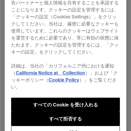
告パートナーと個人情報を共有することを承認する
ことになります。クッキーの設定を管理するには、
[修正]
「クッキーの設定（Cookies Settings）」をクリッ
クしてください。当社は、厳密に必要なクッキーも
使用しています。これらのクッキーはウェブサイト
MULTI I/OをINSERTオンで使用している
を運営するために必要であり、常に有効の状態に保
時、チャンネルの入力を切り替えると
たれます。クッキーの設定を管理するには、「クッ
INSERTがオフになってしまうことがある不
キーの設定」をクリックしてください。
具合を修正しました。
詳細は、当社の「カリフォルニア州における通知
USB-A/BそれぞれにPCまたはMacを接続し
（
California Notice at Collection
）」および「ク
ている時、チャンネル入力を切り替えると
ッキーポリシー（
Cookie Policy
）」をご覧くださ
い。
USB-BでPHONO入力でのDVSが機能しなく
なることがある 不具合を修正しました。
すべての Cookie を受け入れる
DJM-
ファームウ
ver.
ダウンロード
すべて拒否する
A9
ェア
1.02
ページ