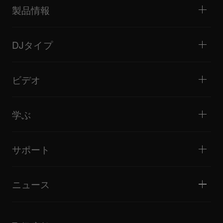
製品情報
DJプレーヤー / ターンテーブル
DJミキサー
DJタイプ
オールインワンDJシステム
DJコントローラー
ホーム / ベッドルーム
ソフトウェア / インターフェース
ライブストリーミング
DJサンプラー
ビデオ
ミニクラブ / バー・ラウンジ
DJエフェクター
ビッグクラブ / フェスティバル
音楽制作
製品概要
イベント / モバイルDJ
ヘッドホン
チュートリアル
バトル / パフォーマンス
モニタースピーカー
学ぶ
ヒント・テクニック
音楽制作
ポータブルDJスピーカー
アーティストパフォーマンス
PAスピーカー
DJの始め方・クイックガイド
アーティストインタビュー
アクセサリー
DJスクール
カルチャー
サポート
Open format/Hip Hop DJにお勧めの製品
ドキュメンタリー
Bridge Blog Tips
イベント
AlphaTheta Help Center
Tribe XR DDJ-FLXシリーズ Webプレーヤー
すべてのビデオ
サポートゲートウェイを見る
ニュース
ファームウェア・ドライバのダウンロード
DJアプリケーション・OS対応情報
製品リリース
取扱説明書などのドキュメント
更新情報
AlphaTheta認証プログラム