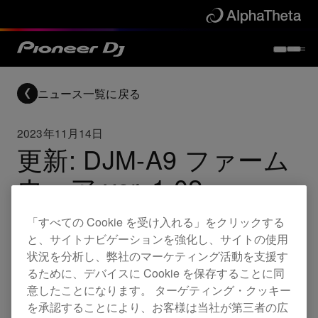
ニュース一覧に戻る
2023年11月14日
更新: DJM-A9 ファーム
ウェア ver. 1.02
「すべての Cookie を受け入れる」をクリックする
Updates
DJM-A9
と、サイトナビゲーションを強化し、サイトの使用
状況を分析し、弊社のマーケティング活動を支援す
るために、デバイスに Cookie を保存することに同
DJM-A9 ファームウェア ver. 1.02をリリースしま
意したことになります。 ターゲティング・クッキー
を承認することにより、お客様は当社が第三者の広
した。